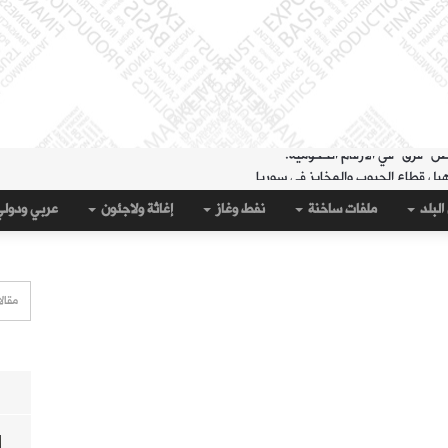
هيل قطاع الحبوب والمخابز في سوريا
لمنطقة الشرقية" حتى 20 آب
البلد
ملفات ساخنة
نفط وغاز
إغاثة ولاجئون
عربي ودول
 مساء الثلاثاء؟
قة الشرقية" لتسهيل سحب العملة القديمة
على جيب سبتة؟