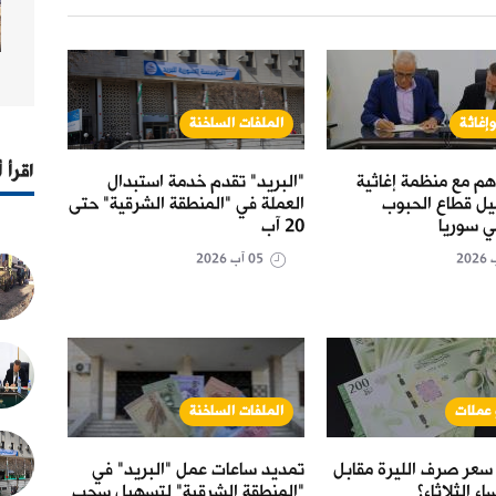
إغاثة
الملفات الساخنة
حال
اقرأ 
هم مع منظمة إغاثية
"البريد" تقدم خدمة استبدال
القمح
هيل قطاع الحبوب
العملة في "المنطقة الشرقية" حتى
.5
ي سوريا
20 آب
الحكو
05 آب 2026
 عملات
الملفات الساخنة
حال
سعر صرف الليرة مقابل
تمديد ساعات عمل "البريد" في
مرسوم
اء الثلاثاء؟
"المنطقة الشرقية" لتسهيل سحب
الاست