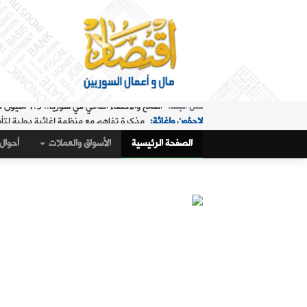
لاجؤون وإغاثة:
مذكرة تفاهم مع منظمة إغاثية دولية لتأ
الملفات الساخنة:
"البريد" تقدم خدمة استبدال العملة في "ا
الصفحة الرئيسية
الأسواق والعملات
أحوال 
حال البلد:
مرسوم تكليف رمضان بإدارة هيئة الاستثمار
أسواق و عملات:
كيف أغلق سعر صرف الليرة مقابل الدولار،
الملفات الساخنة:
تمديد ساعات عمل "البريد" في "المنط
أسواق و عملات:
تراجع طفيف في سعر صرف الليرة
عربي ودولي:
ماذا وراء التدفق الجماعي لآلاف المغاربة 
حال البلد:
القمح والاكتفاء الذاتي في سوريا.. 1.5 مليون طن "فرق" في الأرقام الحكومية!