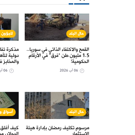
نة
حال البلد
لاجؤون و
خدمة استبدال
القمح والاكتفاء الذاتي في سوريا..
مذكرة تفا
نطقة الشرقية" حتى
1.5 مليون طن "فرق" في الأرقام
دولية لتأ
الحكومية!
والمخابز ف
06 آب 2026
06 آب 2026
نة
حال البلد
أسواق و
مل "البريد" في
مرسوم تكليف رمضان بإدارة هيئة
كيف أغلق 
قية" لتسهيل سحب
الاستثمار
الدولار، مس