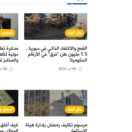
نة
حال البلد
لاجؤون و
خدمة استبدال
القمح والاكتفاء الذاتي في سوريا..
مذكرة تفا
نطقة الشرقية" حتى
1.5 مليون طن "فرق" في الأرقام
دولية لتأ
الحكومية!
والمخابز ف
06 آب 2026
06 آب 2026
نة
حال البلد
أسواق و
مل "البريد" في
مرسوم تكليف رمضان بإدارة هيئة
كيف أغلق 
قية" لتسهيل سحب
الاستثمار
الدولار، مس