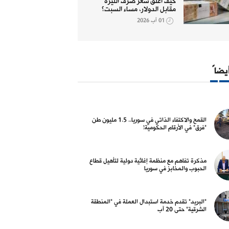
كيف أغلق سعر صرف الليرة
مقابل الدولار، مساء السبت؟
01 آب 2026
 البلد
لاجؤون وإغاثة
أيضاً
 والاكتفاء الذاتي في سوريا..
مذكرة تفاهم مع منظمة إغاثية
"ا
1 مليون طن "فرق" في الأرقام
دولية لتأهيل قطاع الحبوب
ال
مية!
والمخابز في سوريا
20 
06 آب 2026
06 آب 2026
القمح والاكتفاء الذاتي في سوريا.. 1.5 مليون طن
"فرق" في الأرقام الحكومية!
مذكرة تفاهم مع منظمة إغاثية دولية لتأهيل قطاع
الحبوب والمخابز في سوريا
 البلد
أسواق و عملات
"البريد" تقدم خدمة استبدال العملة في "المنطقة
الشرقية" حتى 20 آب
 تكليف رمضان بإدارة هيئة
كيف أغلق سعر صرف الليرة مقابل
تم
ثمار
الدولار، مساء الثلاثاء؟
"ا