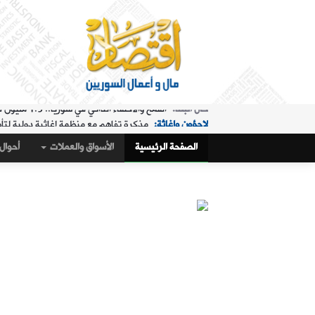
لاجؤون وإغاثة:
مذكرة تفاهم مع منظمة إغاثية دولية لتأ
الملفات الساخنة:
"البريد" تقدم خدمة استبدال العملة في "ا
الصفحة الرئيسية
الأسواق والعملات
أحوال 
حال البلد:
مرسوم تكليف رمضان بإدارة هيئة الاستثمار
أسواق و عملات:
كيف أغلق سعر صرف الليرة مقابل الدولار،
الملفات الساخنة:
تمديد ساعات عمل "البريد" في "المنط
أسواق و عملات:
تراجع طفيف في سعر صرف الليرة
عربي ودولي:
ماذا وراء التدفق الجماعي لآلاف المغاربة 
حال البلد:
القمح والاكتفاء الذاتي في سوريا.. 1.5 مليون طن "فرق" في الأرقام الحكومية!