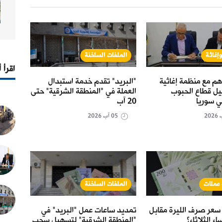
إغاثة
الملفات الساخنة
حال
اقرأ 
هم مع منظمة إغاثية
"البريد" تقدم خدمة استبدال
القمح
هيل قطاع الحبوب
العملة في "المنطقة الشرقية" حتى
.5
ي سوريا
20 آب
الحكو
05 آب 2026
 عملات
الملفات الساخنة
حال
سعر صرف الليرة مقابل
تمديد ساعات عمل "البريد" في
مرسوم
اء الثلاثاء؟
"المنطقة الشرقية" لتسهيل سحب
الاست