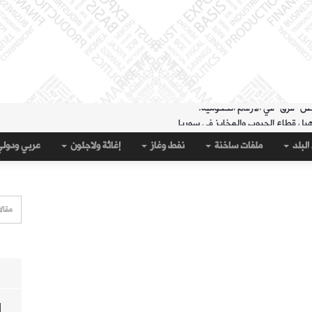
هيل قطاع الحبوب والمخابز في سوريا
لمنطقة الشرقية" حتى 20 آب
البلد
ملفات ساخنة
نفط وغاز
إغاثة ولاجئون
عربي ودول
 مساء الثلاثاء؟
قة الشرقية" لتسهيل سحب العملة القديمة
على جيب سبتة؟