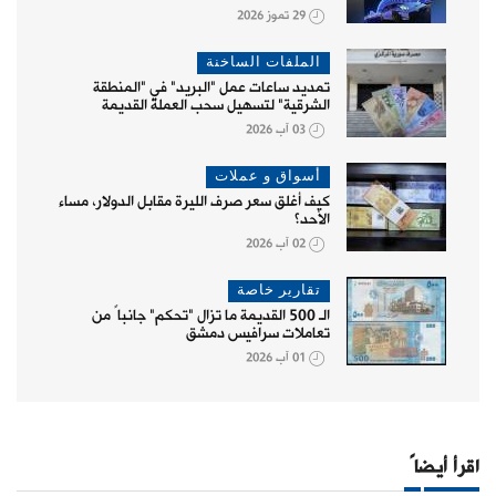
29 تموز 2026
الملفات الساخنة
تمديد ساعات عمل "البريد" في "المنطقة
الشرقية" لتسهيل سحب العملة القديمة
03 آب 2026
أسواق و عملات
كيف أغلق سعر صرف الليرة مقابل الدولار، مساء
الأحد؟
02 آب 2026
تقارير خاصة
الـ 500 القديمة ما تزال "تحكم" جانباً من
تعاملات سرافيس دمشق
01 آب 2026
اقرأ أيضاً