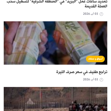
تمديد ساعات عمل "البريد" في "المنطقة الشرقية" لتسهيل سحب
العملة القديمة
03 آب 2026
أسواق و عملات
تراجع طفيف في سعر صرف الليرة
03 آب 2026