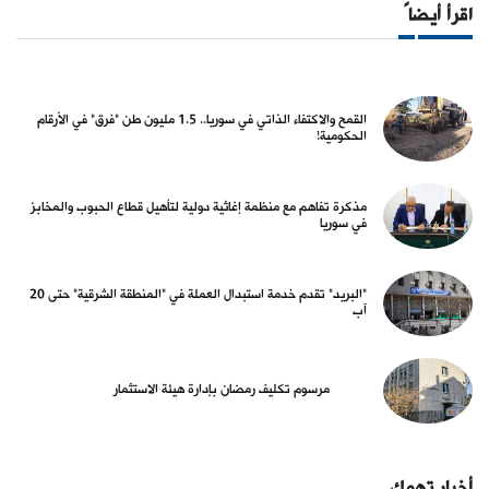
اقرأ أيضاً
القمح والاكتفاء الذاتي في سوريا.. 1.5 مليون طن "فرق" في الأرقام
الحكومية!
مذكرة تفاهم مع منظمة إغاثية دولية لتأهيل قطاع الحبوب والمخابز
في سوريا
"البريد" تقدم خدمة استبدال العملة في "المنطقة الشرقية" حتى 20
آب
مرسوم تكليف رمضان بإدارة هيئة الاستثمار
أخبار تهمك