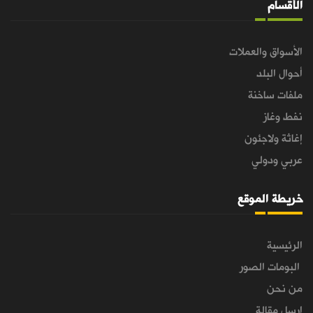
الأقسام
الأسواق والعملات
أحوال البلد
ملفات ساخنة
نفط وغاز
إغاثة ولاجئون
عربي ودولي
خريطة الموقع
الرئيسية
البومات الصور
من نحن
ارسل مقالة