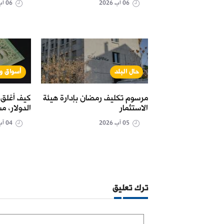
06 آب 2026
06 آب 2026
نة
حال البلد
أسواق و
مل "البريد" في
مرسوم تكليف رمضان بإدارة هيئة
كيف أغلق 
قية" لتسهيل سحب
الاستثمار
الدولار، مس
05 آب 2026
04 آب 2026
ترك تعليق