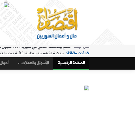
لاجؤون وإغاثة:
مذكرة تفاهم مع منظمة إغاثية دولية لتأ
الملفات الساخنة:
"البريد" تقدم خدمة استبدال العملة في "ا
الصفحة الرئيسية
الأسواق والعملات
أحوال 
حال البلد:
مرسوم تكليف رمضان بإدارة هيئة الاستثمار
أسواق و عملات:
كيف أغلق سعر صرف الليرة مقابل الدولار،
الملفات الساخنة:
تمديد ساعات عمل "البريد" في "المنط
أسواق و عملات:
تراجع طفيف في سعر صرف الليرة
عربي ودولي:
ماذا وراء التدفق الجماعي لآلاف المغاربة 
حال البلد:
القمح والاكتفاء الذاتي في سوريا.. 1.5 مليون طن "فرق" في الأرقام الحكومية!