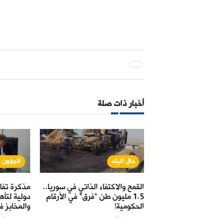
أخبار ذات صلة
نة
حال البلد
لاجؤون و
خدمة استبدال
القمح والاكتفاء الذاتي في سوريا..
مذكرة تفا
نطقة الشرقية" حتى
1.5 مليون طن "فرق" في الأرقام
دولية لتأ
الحكومية!
والمخابز ف