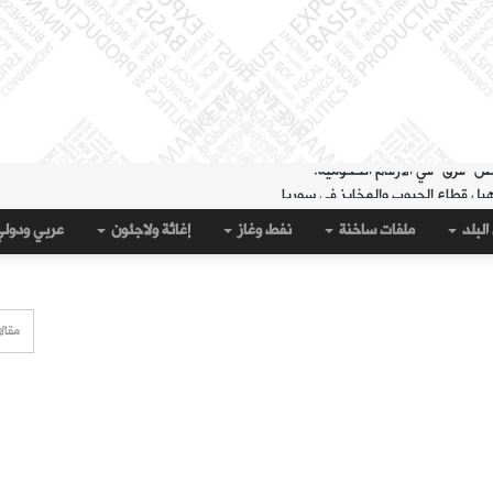
هيل قطاع الحبوب والمخابز في سوريا
لمنطقة الشرقية" حتى 20 آب
البلد
ملفات ساخنة
نفط وغاز
إغاثة ولاجئون
عربي ودول
 مساء الثلاثاء؟
قة الشرقية" لتسهيل سحب العملة القديمة
على جيب سبتة؟