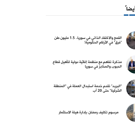
06 آب 2026
06 آب 2026
أيضاً
القمح والاكتفاء الذاتي في سوريا.. 1.5 مليون طن
"فرق" في الأرقام الحكومية!
 البلد
أسواق و عملات
 تكليف رمضان بإدارة هيئة
كيف أغلق سعر صرف الليرة مقابل
تم
مذكرة تفاهم مع منظمة إغاثية دولية لتأهيل قطاع
ثمار
الدولار، مساء الثلاثاء؟
"ا
الحبوب والمخابز في سوريا
ال
05 آب 2026
04 آب 2026
"البريد" تقدم خدمة استبدال العملة في "المنطقة
الشرقية" حتى 20 آب
مرسوم تكليف رمضان بإدارة هيئة الاستثمار