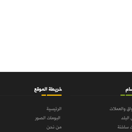
سام
خريطة الموقع
اق والعملات
الرئيسية
 البلد
البومات الصور
 ساخنة
من نحن