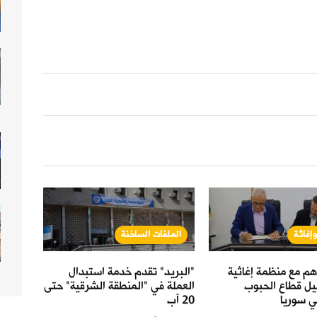
إغاثة
الملفات الساخنة
حال
هم مع منظمة إغاثية
"البريد" تقدم خدمة استبدال
القمح
هيل قطاع الحبوب
العملة في "المنطقة الشرقية" حتى
.5
ي سوريا
20 آب
الحكو