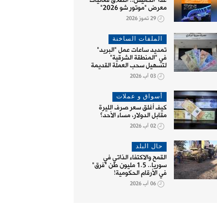
غداً الخميس.. انطلاق فعاليات
معرض "موتور شو 2026"
29 تموز 2026
الملفات الساخنة
تمديد ساعات عمل "البريد"
في "المنطقة الشرقية"
لتسهيل سحب العملة القديمة
03 آب 2026
أسواق و عملات
كيف أغلق سعر صرف الليرة
مقابل الدولار، مساء الأحد؟
02 آب 2026
حال البلد
القمح والاكتفاء الذاتي في
 البلد
لاجؤون وإغاثة
سوريا.. 1.5 مليون طن "فرق"
في الأرقام الحكومية!
06 آب 2026
 والاكتفاء الذاتي في سوريا..
مذكرة تفاهم مع منظمة إغاثية
"ا
1 مليون طن "فرق" في الأرقام
دولية لتأهيل قطاع الحبوب
ال
مية!
والمخابز في سوريا
20 