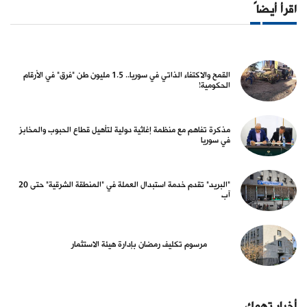
اقرأ أيضاً
القمح والاكتفاء الذاتي في سوريا.. 1.5 مليون طن "فرق" في الأرقام
الحكومية!
مذكرة تفاهم مع منظمة إغاثية دولية لتأهيل قطاع الحبوب والمخابز
في سوريا
"البريد" تقدم خدمة استبدال العملة في "المنطقة الشرقية" حتى 20
آب
مرسوم تكليف رمضان بإدارة هيئة الاستثمار
أخبار تهمك