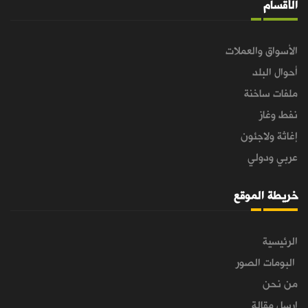
الأقسام
الأسواق والعملات
أحوال البلد
ملفات ساخنة
نفط وغاز
إغاثة ولاجئون
عربي ودولي
خريطة الموقع
الرئيسية
البومات الصور
من نحن
ارسل مقالة