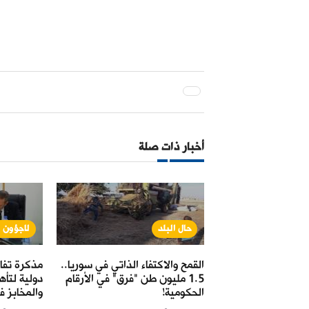
أخبار ذات صلة
نة
حال البلد
لاجؤون و
خدمة استبدال
القمح والاكتفاء الذاتي في سوريا..
مذكرة تفا
نطقة الشرقية" حتى
1.5 مليون طن "فرق" في الأرقام
دولية لتأ
الحكومية!
والمخابز ف