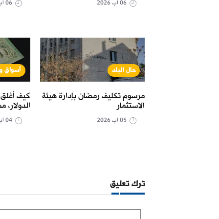
06 آب 2026
06 آب 2026
نة
حال البلد
أسواق و
مل "البريد" في
مرسوم تكليف رمضان بإدارة هيئة
كيف أغلق 
قية" لتسهيل سحب
الاستثمار
الدولار، مس
05 آب 2026
04 آب 2026
ترك تعليق