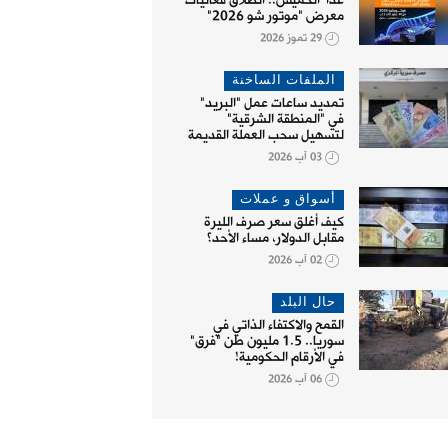
غداً الخميس.. انطلاق فعاليات
معرض "موتور شو 2026"
29 تموز 2026
الملفات الساخنة
تمديد ساعات عمل "البريد"
في "المنطقة الشرقية"
لتسهيل سحب العملة القديمة
03 آب 2026
أسواق و عملات
كيف أغلق سعر صرف الليرة
مقابل الدولار، مساء الأحد؟
02 آب 2026
حال البلد
القمح والاكتفاء الذاتي في
 البلد
لاجؤون وإغاثة
سوريا.. 1.5 مليون طن "فرق"
في الأرقام الحكومية!
06 آب 2026
 والاكتفاء الذاتي في سوريا..
مذكرة تفاهم مع منظمة إغاثية
"ا
1 مليون طن "فرق" في الأرقام
دولية لتأهيل قطاع الحبوب
ال
مية!
والمخابز في سوريا
20 