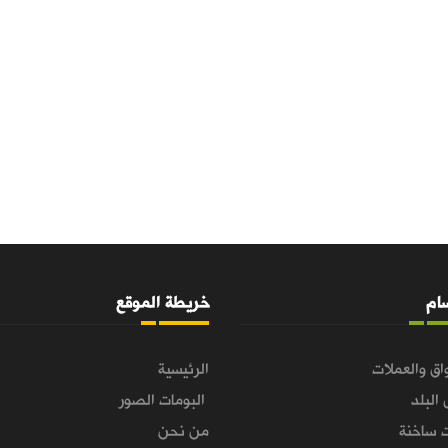
سام
خريطة الموقع
اق والعملات
الرئيسية
 البلد
البومات الصور
 ساخنة
من نحن