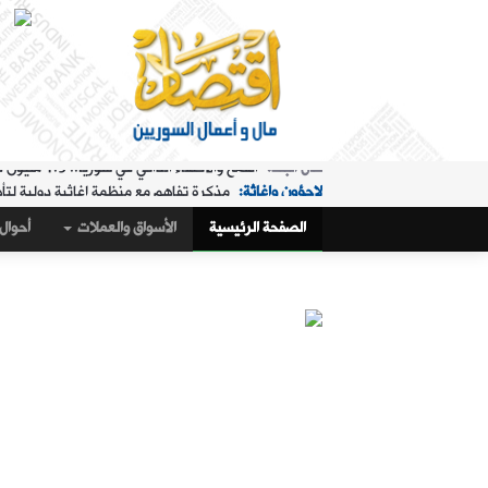
لاجؤون وإغاثة:
مذكرة تفاهم مع منظمة إغاثية دولية لتأ
الملفات الساخنة:
"البريد" تقدم خدمة استبدال العملة في "ا
الصفحة الرئيسية
الأسواق والعملات
أحوال 
حال البلد:
مرسوم تكليف رمضان بإدارة هيئة الاستثمار
أسواق و عملات:
كيف أغلق سعر صرف الليرة مقابل الدولار،
الملفات الساخنة:
تمديد ساعات عمل "البريد" في "المنط
أسواق و عملات:
تراجع طفيف في سعر صرف الليرة
عربي ودولي:
ماذا وراء التدفق الجماعي لآلاف المغاربة 
حال البلد:
القمح والاكتفاء الذاتي في سوريا.. 1.5 مليون طن "فرق" في الأرقام الحكومية!