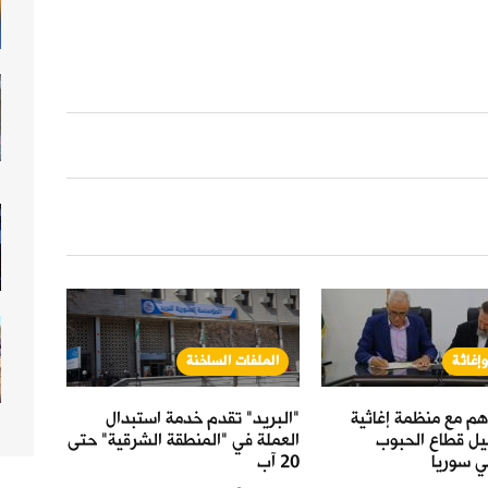
إغاثة
الملفات الساخنة
حال
هم مع منظمة إغاثية
"البريد" تقدم خدمة استبدال
القمح
هيل قطاع الحبوب
العملة في "المنطقة الشرقية" حتى
.5
ي سوريا
20 آب
الحكو