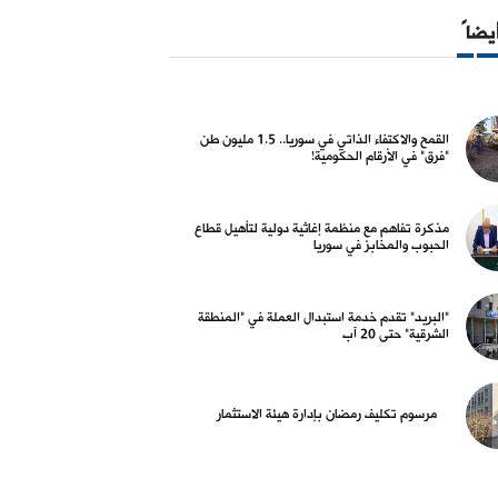
06 آب 2026
06 آب 2026
أيضاً
القمح والاكتفاء الذاتي في سوريا.. 1.5 مليون طن
"فرق" في الأرقام الحكومية!
 البلد
أسواق و عملات
 تكليف رمضان بإدارة هيئة
كيف أغلق سعر صرف الليرة مقابل
تم
مذكرة تفاهم مع منظمة إغاثية دولية لتأهيل قطاع
ثمار
الدولار، مساء الثلاثاء؟
"ا
الحبوب والمخابز في سوريا
ال
05 آب 2026
04 آب 2026
"البريد" تقدم خدمة استبدال العملة في "المنطقة
الشرقية" حتى 20 آب
مرسوم تكليف رمضان بإدارة هيئة الاستثمار