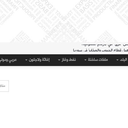
هيل قطاع الحبوب والمخابز في سوريا
لمنطقة الشرقية" حتى 20 آب
البلد
ملفات ساخنة
نفط وغاز
إغاثة ولاجئون
عربي ودول
 مساء الثلاثاء؟
قة الشرقية" لتسهيل سحب العملة القديمة
على جيب سبتة؟