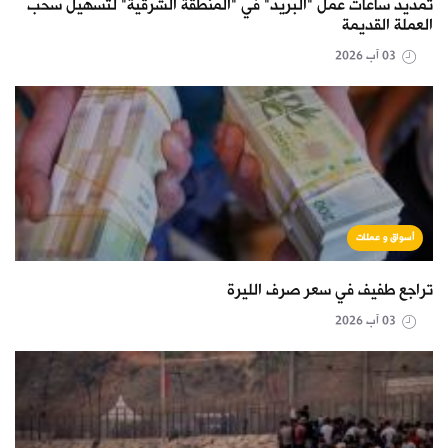
تمديد ساعات عمل "البريد" في "المنطقة الشرقية" لتسهيل سحب
العملة القديمة
03 آب 2026
أسواق و عملات
تراجع طفيف في سعر صرف الليرة
03 آب 2026