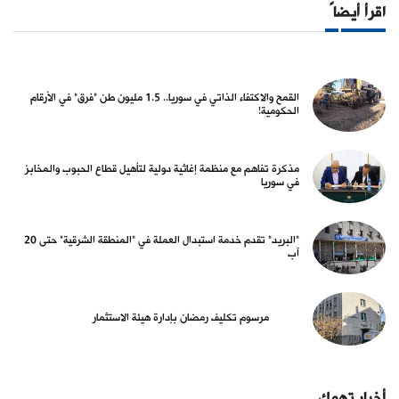
اقرأ أيضاً
القمح والاكتفاء الذاتي في سوريا.. 1.5 مليون طن "فرق" في الأرقام
الحكومية!
مذكرة تفاهم مع منظمة إغاثية دولية لتأهيل قطاع الحبوب والمخابز
في سوريا
"البريد" تقدم خدمة استبدال العملة في "المنطقة الشرقية" حتى 20
آب
مرسوم تكليف رمضان بإدارة هيئة الاستثمار
أخبار تهمك