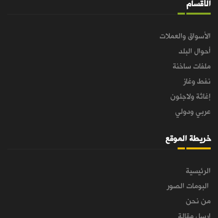
الأقسام
الأسواق والعملات
أحوال البلد
ملفات ساخنة
نفط وغاز
إغاثة ولاجئون
عربي ودولي
خريطة الموقع
الرئيسية
البومات الصور
من نحن
ارسل مقالة