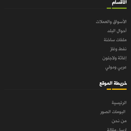
الأقسام
الأسواق والعملات
أحوال البلد
ملفات ساخنة
نفط وغاز
إغاثة ولاجئون
عربي ودولي
خريطة الموقع
الرئيسية
البومات الصور
من نحن
ارسل مقالة