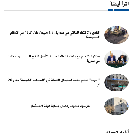
اقرأ أيضاً
القمح والاكتفاء الذاتي في سوريا.. 1.5 مليون طن "فرق" في الأرقام
الحكومية!
مذكرة تفاهم مع منظمة إغاثية دولية لتأهيل قطاع الحبوب والمخابز
في سوريا
"البريد" تقدم خدمة استبدال العملة في "المنطقة الشرقية" حتى 20
آب
مرسوم تكليف رمضان بإدارة هيئة الاستثمار
أخبار تهمك