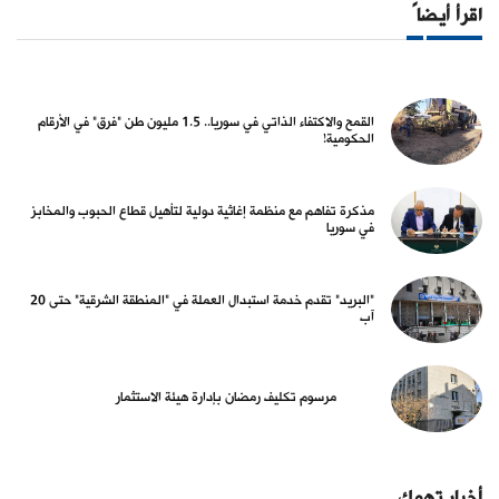
اقرأ أيضاً
القمح والاكتفاء الذاتي في سوريا.. 1.5 مليون طن "فرق" في الأرقام
الحكومية!
مذكرة تفاهم مع منظمة إغاثية دولية لتأهيل قطاع الحبوب والمخابز
في سوريا
"البريد" تقدم خدمة استبدال العملة في "المنطقة الشرقية" حتى 20
آب
مرسوم تكليف رمضان بإدارة هيئة الاستثمار
أخبار تهمك