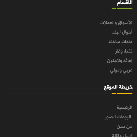
الأقسام
الأسواق والعملات
أحوال البلد
ملفات ساخنة
نفط وغاز
إغاثة ولاجئون
عربي ودولي
خريطة الموقع
الرئيسية
البومات الصور
من نحن
ارسل مقالة