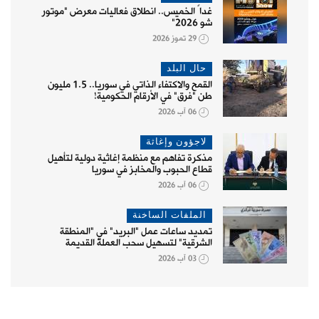
غداً الخميس.. انطلاق فعاليات معرض "موتور
شو 2026"
29 تموز 2026
حال البلد
القمح والاكتفاء الذاتي في سوريا.. 1.5 مليون
طن "فرق" في الأرقام الحكومية!
06 آب 2026
لاجؤون وإغاثة
مذكرة تفاهم مع منظمة إغاثية دولية لتأهيل
قطاع الحبوب والمخابز في سوريا
06 آب 2026
الملفات الساخنة
تمديد ساعات عمل "البريد" في "المنطقة
الشرقية" لتسهيل سحب العملة القديمة
03 آب 2026