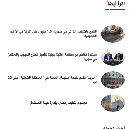
اقرأ أيضاً
القمح والاكتفاء الذاتي في سوريا.. 1.5 مليون طن "فرق" في الأرقام
الحكومية!
مذكرة تفاهم مع منظمة إغاثية دولية لتأهيل قطاع الحبوب والمخابز
في سوريا
"البريد" تقدم خدمة استبدال العملة في "المنطقة الشرقية" حتى 20
آب
مرسوم تكليف رمضان بإدارة هيئة الاستثمار
أخبار تهمك