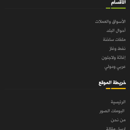
الأقسام
الأسواق والعملات
أحوال البلد
ملفات ساخنة
نفط وغاز
إغاثة ولاجئون
عربي ودولي
خريطة الموقع
الرئيسية
البومات الصور
من نحن
ارسل مقالة