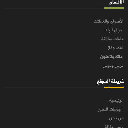
الأقسام
الأسواق والعملات
أحوال البلد
ملفات ساخنة
نفط وغاز
إغاثة ولاجئون
عربي ودولي
خريطة الموقع
الرئيسية
البومات الصور
من نحن
ارسل مقالة