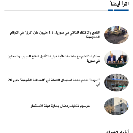
اقرأ أيضاً
القمح والاكتفاء الذاتي في سوريا.. 1.5 مليون طن "فرق" في الأرقام
الحكومية!
مذكرة تفاهم مع منظمة إغاثية دولية لتأهيل قطاع الحبوب والمخابز
في سوريا
"البريد" تقدم خدمة استبدال العملة في "المنطقة الشرقية" حتى 20
آب
مرسوم تكليف رمضان بإدارة هيئة الاستثمار
أخبار تهمك