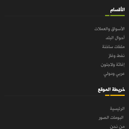
الأقسام
الأسواق والعملات
أحوال البلد
ملفات ساخنة
نفط وغاز
إغاثة ولاجئون
عربي ودولي
خريطة الموقع
الرئيسية
البومات الصور
من نحن