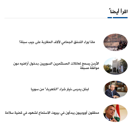
اقرأ أيضاً
ماذا وراء التدفق الجماعي لآلاف المغاربة على جيب سبتة؟
الأردن يسمح لعائلات المستثمرين السوريين بدخول أراضيه دون
موافقة مسبقة
لبنان يدرس خيار شراء "الكهرباء" من سوريا
محققون أوروبيون يبدأون في بيروت الاستماع لشهود في قضية سلامة