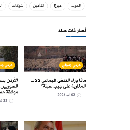
الحرب
ميرزا
التأمين
شركات
ال
أخبار ذات صلة
عربي ودولي
عربي ود
 شراء "الكهرباء"
ماذا وراء التدفق الجماعي لآلاف
الأردن يس
المغاربة على جيب سبتة؟
السوريين 
موافقة مس
02 آب 2026
23 تموز 2026