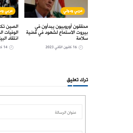
عربي ودولي
عربي ود
الذهب يتجاوز 1900 دولار للأوقية
محققون أوروبيون يبدأون في
الصين تك
ات التضخم
بيروت الاستماع لشهود في قضية
الوفيات ال
سلامة
انتقاد البي
16 كانون الثاني 2023
14 كانون الثاني 2023
ترك تعليق
عنوان الرسالة