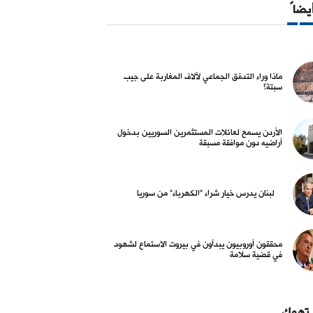
أيضاً
ماذا وراء التدفق الجماعي لآلاف المغاربة على جيب
سبتة؟
الأردن يسمح لعائلات المستثمرين السوريين بدخول
أراضيه دون موافقة مسبقة
بي ودولي
عربي ودولي
وراء التدفق الجماعي لآلاف
الأردن يسمح لعائلات المستثمرين
لب
لبنان يدرس خيار شراء "الكهرباء" من سوريا
ربة على جيب سبتة؟
السوريين بدخول أراضيه دون
من
موافقة مسبقة
02 آب 2026
23 تموز 2026
محققون أوروبيون يبدأون في بيروت الاستماع لشهود
في قضية سلامة
 تهمك