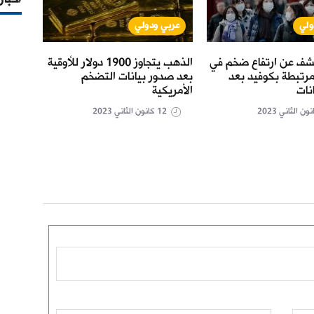
ولي
عربي ودولي
عر
شف عن ارتفاع ضخم في
الذهب يتجاوز 1900 دولار للأوقية
محققو
مرتبطة بكوفيد بعد
بعد صدور بيانات التضخم
بيروت
انات
الأمريكية
سلام
12 كانون الثاني 2023