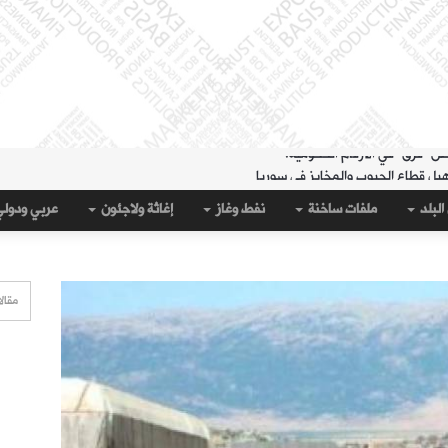
هيل قطاع الحبوب والمخابز في سوريا
لمنطقة الشرقية" حتى 20 آب
البلد
ملفات ساخنة
نفط وغاز
إغاثة ولاجئون
عربي ودول
 مساء الثلاثاء؟
قة الشرقية" لتسهيل سحب العملة القديمة
على جيب سبتة؟