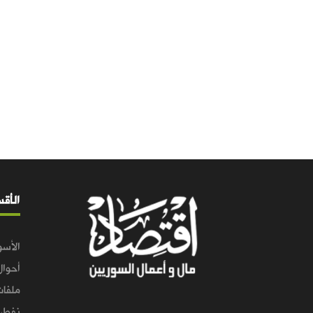
الأق
الأسو
أحوال
ملفات
نفط و