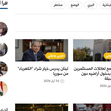
اقرأ 
لبنانية
البري
الوضع
مخاطر
ولي
عربي ودولي
عر
مح لعائلات المستثمرين
لبنان يدرس خيار شراء "الكهرباء"
ماذا 
بدخول أراضيه دون
من سوريا
المغا
بقة
10 أيار 2026
أخبار