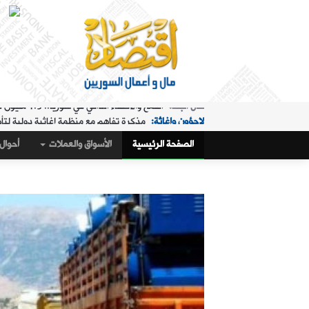
لاجؤون وإغاثة:
مذكرة تفاهم مع منظمة إغاثية دولية لتأ
الملفات الساخنة:
"البريد" تقدم خدمة استبدال العملة في "ا
الصفحة الرئيسية
الأسواق والعملات
أحوال 
حال البلد:
مرسوم تكليف رمضان بإدارة هيئة الاستثمار
أسواق و عملات:
كيف أغلق سعر صرف الليرة مقابل الدولار،
الملفات الساخنة:
تمديد ساعات عمل "البريد" في "المنط
أسواق و عملات:
تراجع طفيف في سعر صرف الليرة
عربي ودولي:
ماذا وراء التدفق الجماعي لآلاف المغاربة 
حال البلد:
القمح والاكتفاء الذاتي في سوريا.. 1.5 مليون طن "فرق" في الأرقام الحكومية!