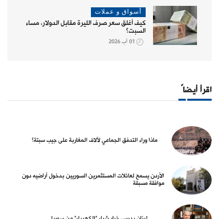
أسواق و عملات
كيف أغلق سعر صرف الليرة مقابل الدولار، مساء
السبت؟
01 آب 2026
اقرأ أيضاً
ماذا وراء التدفق الجماعي لآلاف المغاربة على جيب سبتة؟
الأردن يسمح لعائلات المستثمرين السوريين بدخول أراضيه دون
موافقة مسبقة
لبنان يدرس خيار شراء "الكهرباء" من سوريا