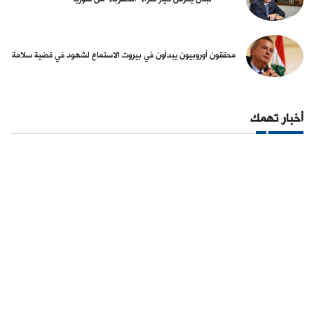
محققون أوروبيون يبدأون في بيروت الاستماع لشهود في قضية سلامة
أخبار تهمك