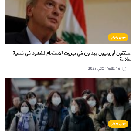
عربي ودولي
محققون أوروبيون يبدأون في بيروت الاستماع لشهود في قضية
سلامة
16 كانون الثاني 2023
عربي ودولي