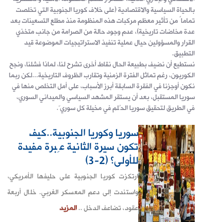
بالحياة السياسية والاقتصادية (على خلاف كوريا الجنوبية التي تخلصت
تماماً من تأثير معظم مركبات هذه المنظومة منذ مطلع التسعينات بعد
عدة مخاضات تاريخية)، عدم وجود حالة من الصرامة من جانب متخذي
القرار والمسؤولين حيال عملية تنفيذ الاستراتيجيات الموضوعة قيد
التطبيق.
نستطيع أن نضيف بطبيعة الحال نقاط أخرى تشرح لنا، لماذا فشلنا، ونجح
الكوريون، رغم تماثل الفترة الزمنية وتقارب الظروف التاريخية...لكن ربما
نكون أوجزنا في الفقرة السابقة أبرز الأسباب، على أمل التخلص منها في
سوريا المستقبل، بعد أن يستقر المشهد السياسي والميداني السوري،
في الطريق لتحقيق سوريا الحُلم في مخيلة كل سوريّ.
سوريا وكوريا الجنوبية..كيف
تكون سيرة الثانية عِبرة مفيدة
للأولى؟ (2-3)
ارتكزت كوريا الجنوبية على حليفها الأمريكي،
واستندت إلى دعم المعسكر الغربي. خلال أربعة
عقود، تضاعف الدخل ..
المزيد