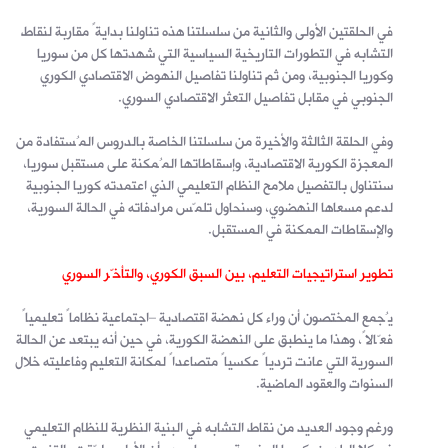
في الحلقتين الأولى والثانية من سلسلتنا هذه تناولنا بدايةً مقاربة لنقاط
التشابه في التطورات التاريخية السياسية التي شهدتها كل من سوريا
وكوريا الجنوبية، ومن ثم تناولنا تفاصيل النهوض الاقتصادي الكوري
الجنوبي في مقابل تفاصيل التعثر الاقتصادي السوري.
وفي الحلقة الثالثة والأخيرة من سلسلتنا الخاصة بالدروس المُستفادة من
المعجزة الكورية الاقتصادية، وإسقاطاتها المُمكنة على مستقبل سوريا،
سنتناول بالتفصيل ملامح النظام التعليمي الذي اعتمدته كوريا الجنوبية
لدعم مسعاها النهضوي، وسنحاول تلمّس مرادفاته في الحالة السورية،
والإسقاطات الممكنة في المستقبل.
تطوير استراتيجيات التعليم، بين السبق الكوري، والتأخّر السوري
يُجمع المختصون أن وراء كل نهضة اقتصادية –اجتماعية نظاماً تعليمياً
فعّالاً، وهذا ما ينطبق على النهضة الكورية، في حين أنه يبتعد عن الحالة
السورية التي عانت تردياً عكسياً متصاعداً لمكانة التعليم وفاعليته خلال
السنوات والعقود الماضية.
ورغم وجود العديد من نقاط التشابه في البنية النظرية للنظام التعليمي