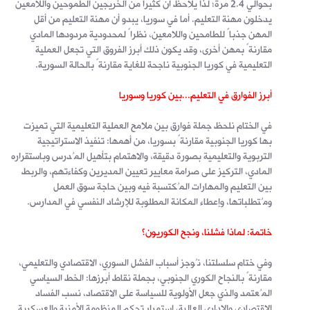
بحوالي 2.4 مرة؛ لذا يلاحظ أن كثيرا من الخريجين الطموحين واللامعين
يدخلون مهنة التعليم. أما في سوريا، يبدو أن مهنة التعليم من أقل
المهن جذباً للطامحين واللامعين، نظراً لمحدودية مردودها المادي
مقارنةً بمهن أخرى، وقد يكون ذلك أبرز الفروق التي تجعل العملية
التعليمية في كوريا الجنوبية ناجحة للغاية مقارنةً بالحالة السورية.
أبرز الفوارق في التعليم...بين كوريا وسوريا
في الختام نلحظ جملة فوارق بين ملامح العملية التعليمية التي تميزت
بها كوريا الجنوبية مقارنةً بسوريا، من أهمها: تنفيذ الاستراتيجية
التربوية والتعليمية بصورة دقيقة، والاهتمام بتأهيل المُدرس وباستقراره
المادي، التركيز على صرامة معايير تعيين المديرين وكفاءتهم، والربط
بين التعليم والمهارات المُكتسبة فيه وبين حاجة سوق العمل
ومُتطلباتها، وإعطاء المكانة المطلوبة للإرشاد النفسي في المدارس.
خاتمة: لماذا فشلنا، ونجح الكوريون؟
وفي ختام سلسلتنا، نُوجز أسباب الفشل السوري، الاقتصادي والتعليمي،
مقارنةً بالنجاح الكوري الجنوبي، بجملة نقاط أبرزها: الخط السياسي
المُعتمد والذي جعل الأولوية للسياسة على الاقتصاد، نسب الفساد
الاقتصادي والإداري العالية، استمرار تحكم المنظومة الأمنية والعسكرية