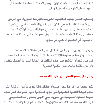
تحقيقه رغم الحديث عنه كعنوان عريض لأهداف العملية التعليمية في
سوريا طوال أكثر من عقد من الزمان.
وتُشابه الاستراتيجية التعليمية الكورية، نظيرتها السورية، في التركيز
على أهمية التعليم المهني، لكن الخريج من التعليم المهني في كوريا
الجنوبية يحظى بفرص عمل سريعة في سوق العمل، نظراً لاهتمام
مهندسي هذا التعليم بمتطلبات السوق، وهو ما يمثّل أحد نقاط الضعف
الرئيسية في التعليم المهني في سوريا.
ويركز الكوريون على رياض الأطفال، قبل الدراسة الابتدائية، كما
ويعتمدون معايير صارمة للالتزام بساعات الدوام المدرسية والجامعية،
في حين نجد أن التركيز على هذه النقاط في الحالة السورية أضعف بكثير،
وإن كان قائماً بالفعل من الناحية النظرية.
وضع مالي مميز للمدرسين بكوريا الجنوبية
لكن بعيداً عن كل ما سبق، يبدو أن هناك فرقاً جوهرياً بين الركائز التي
تقوم عليها العملية التعليمية في كوريا الجنوبية وبين نظيرتها التي تقوم
عليها العملية التعليمية في سوريا، ففي الأولى يتمتع راتب المعلم في
كوريا الجنوبية بقوة اقتصادية تفوق مثيلتها للمعلم في الولايات المتحدة