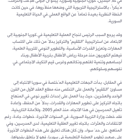
في كلا البلدين، كوريا الجنوبية وسوريا، يبدو أن الأولى طبّقت والتزمت،
مُبكراً، بالاستراتيجية التربوية التي وضعها منظّروها، في حين كانت
الخطة النظرية بعيدة تماماً عن الواقع العملي في الحياة التعليمية
السورية.
وقد يرجع السبب الرئيس لنجاح العملية التعليمية في كوريا الجنوبية إلى
الابتعاد عن استراتيجية "التلقيم" والتركيز بدلاً من ذلك على اكتساب
المهارات وتعزيز القدرات الأساسية، والتطوير النوعي للتربية العلمية،
فيهتم الكوريون منذ مرحلة رياض الأطفال بتربية الأطفال وبناء
أجسامهم وتنمية لغتهم وذكائهم وغرس قيم التكيف الاجتماعي في
نفوسهم وسلوكهم.
في المقابل، بدأت الجهات التعليمية المُختصة في سوريا الانتباه إلى
مساوئ "التلقيم" والعمل على التخلص منه مطلع العقد الأول من القرن
الواحد والعشرين، حيث بدأ العمل على إحداث تغيير نوعي في المنهاج
باتجاه التركيز على تطوير المهارات والقدرات، بدلاً من الحفظ، وإعادة
تأهيل المدرسين في هذا الاتجاه، منذ العام 2005. وللأمانة التاريخية،
فقد خطت وزارة التربية السورية، في السنوات الأخيرة، خطوات جادة، رغم
الانتقادات والعثرات، باتجاه تغيير العقلية التعليمية، لدى المدرسين، وفي
المناهج، على حدّ سواء. وإن كان هناك تعليق على هذه الخطوات الأخيرة
على صعيد تطوير العملية التعليمية في سوريا، فهو لا يتعلق بفحواها،