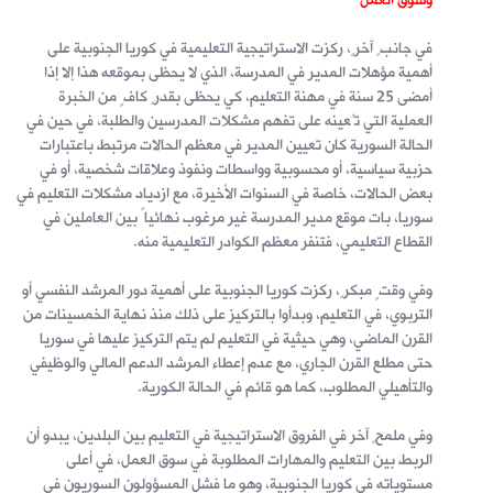
وسوق العمل
في جانبٍ آخرٍ، ركزت الاستراتيجية التعليمية في كوريا الجنوبية على
أهمية مؤهلات المدير في المدرسة، الذي لا يحظى بموقعه هذا إلا إذا
أمضى 25 سنة في مهنة التعليم، كي يحظى بقدرٍ كافٍ من الخبرة
العملية التي تُعينه على تفهم مشكلات المدرسين والطلبة، في حين في
الحالة السورية كان تعيين المدير في معظم الحالات مرتبط باعتبارات
حزبية سياسية، أو محسوبية وواسطات ونفوذ وعلاقات شخصية، أو في
بعض الحالات، خاصة في السنوات الأخيرة، مع ازدياد مشكلات التعليم في
سوريا، بات موقع مدير المدرسة غير مرغوب نهائياً بين العاملين في
القطاع التعليمي، فتنفر معظم الكوادر التعليمية منه.
وفي وقتٍ مبكرٍ، ركزت كوريا الجنوبية على أهمية دور المرشد النفسي أو
التربوي، في التعليم، وبدأوا بالتركيز على ذلك منذ نهاية الخمسينات من
القرن الماضي، وهي حيثية في التعليم لم يتم التركيز عليها في سوريا
حتى مطلع القرن الجاري، مع عدم إعطاء المرشد الدعم المالي والوظيفي
والتأهيلي المطلوب، كما هو قائم في الحالة الكورية.
وفي ملمحٍ آخر في الفروق الاستراتيجية في التعليم بين البلدين، يبدو أن
الربط بين التعليم والمهارات المطلوبة في سوق العمل، في أعلى
مستوياته في كوريا الجنوبية، وهو ما فشل المسؤولون السوريون في