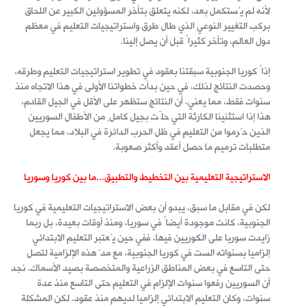
لأنه لم يُستكمل بعد، لكنه يتعلق بتأخر المسؤولين الكبير عن اللحاق
بركب التغيير النوعي الذي طال طرق واستراتيجيات التعليم في معظم
دول العالم، وتأخر كثيراً قبل أن يصل إلينا.
إذاً كوريا الجنوبية سبقتنا بعقود في تطوير استراتيجيات التعليم وطرقه،
وحصدت النتائج لذلك، في حين بدأت خطواتنا الأولى في هذا الاتجاه منذ
سنوات فقط، مما يعني، أن النتائج ستظهر على الأقل في الجيل القادم،
هذا إذا استثنينا الكارثة التي حلّت بجيل كاملٍ من الأطفال السوريين
الذين حُرموا من التعليم في ظل الحرب الدائرة في البلاد، مما يجعل
متطلبات ترميم ما حصل أعقد وأكثر صعوبة.
الاستراتيجية التعليمية بين التخطيط والتطبيق...ما بين كوريا وسوريا
لكن في مقابل ما سبق، يبدو أن بعض الاستراتيجيات التعليمية في كوريا
الجنوبية، كانت موجودة أيضاً في سوريا، ومنذ أوقات بعيدة، بل ربما
زايدت سوريا على الكوريين فيها، ففي حين يُعتبر التعليم الابتدائي
إلزاميا بسنواته الست في كوريا الجنوبية، مع مدّ هذه الإلزامية لتصل
حتى التاسع في بعض المناطق الزراعية والمتخصصة بصيد الأسماك. نجد
أن السوريين رفعوا سنوات الإلزام في التعليم حتى التاسع منذ عدة
سنوات، وكان التعليم الابتدائي إلزاميا لديهم منذ عقود. لكن المشكلة