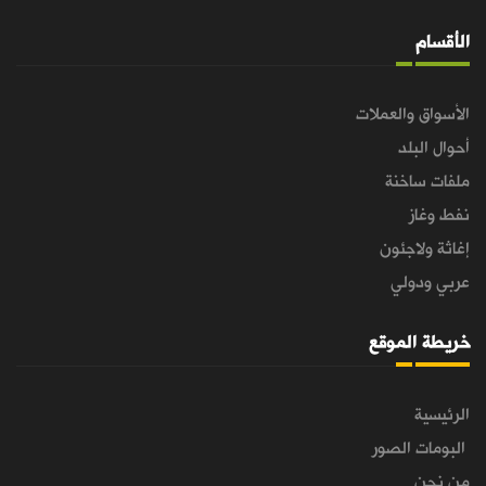
الأقسام
الأسواق والعملات
أحوال البلد
ملفات ساخنة
نفط وغاز
إغاثة ولاجئون
عربي ودولي
خريطة الموقع
الرئيسية
البومات الصور
من نحن