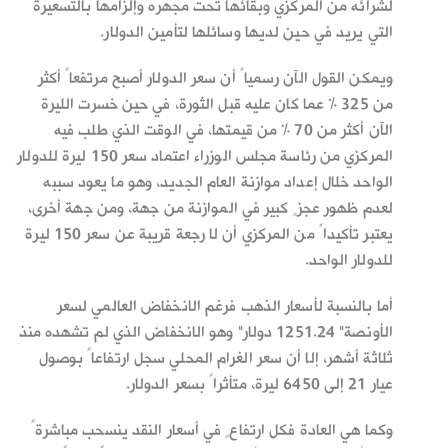
لشرائه من المركزي وبقائها تحت مجهره وإلزامها بالتسعيرة
التي يريد في حين لديها وسائلها لتأمين الدولار.
ويمكن القول الآن رسمياً أن سعر الدولار أصبح مرتفعاً أكثر
من 325 % عما كان عليه قبل الثورة، في حين خسرت الليرة
الآن أكثر من 70 % من قيمتها، في الوقت الذي طلب فيه
المركزي من رئاسة مجلس الوزراء اعتماد سعر 150 ليرة للدولار
الواحد خلال إعداد موازنة العام الجديد، وهو ما يعود سببه
لعدم ظهور عجزٍ كبير في الموازنة من جهة، ومن جهة أخرى،
يعتبر تأكيداً من المركزي أن لا رجعة قريبة عن سعر 150 ليرة
للدولار الواحد.
أما بالنسبة لأسعار الذهب فرغم الانخفاض العالمي لسعر
الأونصة" 1251.24 دولار" وهو الانخفاض الذي لم تشهده منذ
ثلاثة أشهر، إلا أن سعر الغرام المحلي سجل ارتفاعاً بوصول
عيار 21 إلى 6450 ليرة، متأثراً بسعر الدولار.
وكما هي العادة فكل ارتفاعٍ في أسعار النقد ينسحب مباشرةً