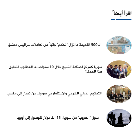
اقرأ أيضاً
الـ 500 القديمة ما تزال "تحكم" جانباً من تعاملات سرافيس دمشق
سوريا كمركز لصناعة النسيج خلال 10 سنوات.. ما المطلوب لتحقيق
هذا الهدف؟
التحكيم الدولي الخارجي والاستثمار في سوريا.. من تحدٍّ إلى مكسب
سوق "الهروب" من سوريا.. 15 ألف دولار للوصول إلى أوروبا