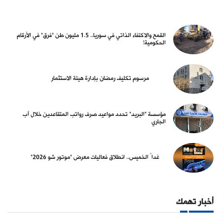
القمح والاكتفاء الذاتي في سوريا.. 1.5 مليون طن "فرق" في الأرقام
الحكومية!
مرسوم تكليف رمضان بإدارة هيئة الاستثمار
مؤسسة "البريد" تحدد مواعيد صرف رواتب المتقاعدين خلال آب
الجاري
غداً الخميس.. انطلاق فعاليات معرض "موتور شو 2026"
أخبار تهمك