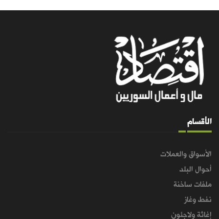
الأقسام
الأسواق والعملات
أحوال البلد
ملفات ساخنة
نفط وغاز
إغاثة ولاجئون