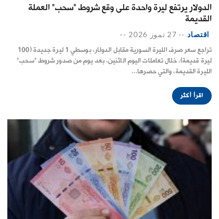
الدولار يرتفع ليرة واحدة على وقع شروط "سحب" العملة
القديمة
اقتصاد
--
27 تموز 2026
--
تراجع سعر صرف الليرة السورية مقابل الدولار، بوسطي 1 ليرة جديدة (100
ليرة قديمة)، خلال تعاملات اليوم الاثنين، بعد يوم من صدور شروط "سحب"
الليرة القديمة، والتي حصرها...
اقرأ أكثر