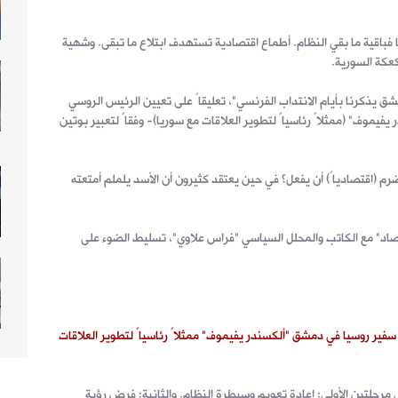
فباقية ما بقي النظام. أطماع اقتصادية تستهدف ابتلاع ما تبقى. وشهية
كعكة السورية.
 يذكرنا بأيام الانتداب الفرنسي"، تعليقاً على تعيين الرئيس الروسي
يموف" (ممثلاً رئاسياً لتطوير العلاقات مع سوريا)- وفقاً لتعبير بوتين
ضرم (اقتصادياً) أن يفعل؟ في حين يعتقد كثيرون أن الأسد يلملم أمتعته
تصاد" مع الكاتب والمحلل السياسي "فراس علاوي"، تسليط الضوء على
 سفير روسيا في دمشق "ألكسندر يفيموف" ممثلاً رئاسياً لتطوير العلاقات
 مرحلتين الأولى: إعادة تعويم وسيطرة النظام. والثانية: فرض رؤية