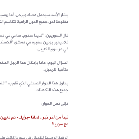
بشار الأسد سيحمل عصاه ويرحل. أما روسيا 
مفتوحة لدى جميع الدول الراعية لتقاسم ال
قال السوريون: "لدينا مندوب سامي في دمشق
فلاديمير بوتين سفيره في دمشق "ألكسندر يف
في مرسوم التعيين.
السؤال اليوم: ماذا بإمكان هذا الرجل المخ
متأهباً للرحيل..
يحاول هذا الحوار الصحفي الذي قام به "اق
جميع هذه التكهنات.
فإلى نص الحوار:
نبدأ من آخر خبر.. لماذا -برأيك- تم تعيين
مع سوريا؟
الرؤية الروسية للتدخل في سوريا كانت على