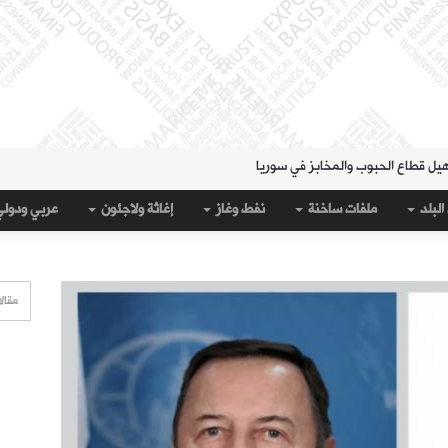
هيل قطاع الحبوب والمخابز في سوريا
لمنطقة الشرقية" حتى 20 آب
البلد
ملفات ساخنة
نفط وغاز
إغاثة ولاجئون
عربي ودول
 مساء الثلاثاء؟
قة الشرقية" لتسهيل سحب العملة القديمة
على جيب سبتة؟