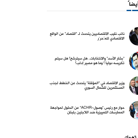
أيضاً
نائب نقيب الاقتصاديين يتحدث لـ "اقتصاد" عن الواقع
الاقتصادي للمُحرّر
"بشار الأسد" والانتخابات.. هل سيترشح؟ هل سيتم
تكريسه دولياً؟ وما هو مصير إدلب؟
وزير الاقتصاد في "المؤقتة" يتحدث عن الخطط لجذب
المستثمرين للشمال السوري
حوار مع رئيس "وصول-ACHR" عن الحلول لمواجهة
الممارسات التمييزية ضد اللاجئين بلبنان
 تهمك