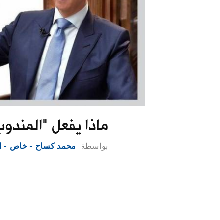
ماذا يفعل "المندو
بواسطة
محمد كساح - خاص - ا