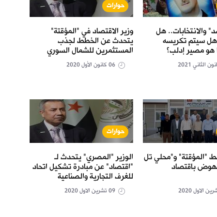
حوارات
حو
د" والانتخابات.. هل
وزير الاقتصاد في "المؤقتة"
نائب 
هل سيتم تكريسه
يتحدث عن الخطط لجذب
"اقتص
ا هو مصير إدلب؟
المستثمرين للشمال السوري
للمُحر
06 كانون الأول 2020
حوارات
حو
 "المؤقتة" و"محلي تل
الوزير "المصري" يتحدث لـ
نهوض باقتصاد
"اقتصاد" عن مبادرة تشكيل اتحاد
عن ال
للغرف التجارية والصناعية
التمي
09 تشرين الاول 2020