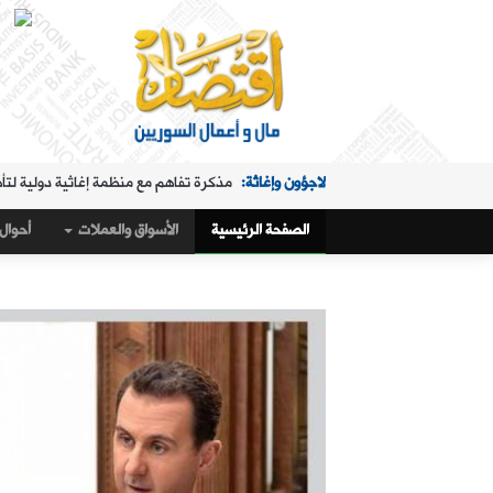
لاجؤون وإغاثة:
مذكرة تفاهم مع منظمة إغاثية دولية لتأ
الملفات الساخنة:
"البريد" تقدم خدمة استبدال العملة في "ا
الصفحة الرئيسية
الأسواق والعملات
أحوال 
حال البلد:
مرسوم تكليف رمضان بإدارة هيئة الاستثمار
أسواق و عملات:
كيف أغلق سعر صرف الليرة مقابل الدولار،
الملفات الساخنة:
تمديد ساعات عمل "البريد" في "المنط
أسواق و عملات:
تراجع طفيف في سعر صرف الليرة
عربي ودولي:
ماذا وراء التدفق الجماعي لآلاف المغاربة 
حال البلد:
القمح والاكتفاء الذاتي في سوريا.. 1.5 مليون طن "فرق" في الأرقام الحكومية!