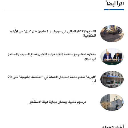
اقرأ أيضاً
القمح والاكتفاء الذاتي في سوريا.. 1.5 مليون طن "فرق" في الأرقام
الحكومية!
مذكرة تفاهم مع منظمة إغاثية دولية لتأهيل قطاع الحبوب والمخابز
في سوريا
"البريد" تقدم خدمة استبدال العملة في "المنطقة الشرقية" حتى 20
آب
مرسوم تكليف رمضان بإدارة هيئة الاستثمار
أخبار تهمك