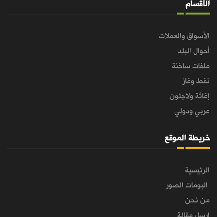
الأقسام
الأسواق والعملات
أحوال البلد
ملفات ساخنة
نفط وغاز
إغاثة ولاجئون
عربي ودولي
خريطة الموقع
الرئيسية
البومات الصور
من نحن
ارسل مقالة