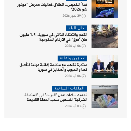
غداً الخميس.. انطلاق فعاليات معرض "موتور
شو 2026"
29 تموز 2026
حال البلد
القمح والاكتفاء الذاتي في سوريا.. 1.5 مليون
طن "فرق" في الأرقام الحكومية!
06 آب 2026
لاجؤون وإغاثة
مذكرة تفاهم مع منظمة إغاثية دولية لتأهيل
قطاع الحبوب والمخابز في سوريا
06 آب 2026
الملفات الساخنة
تمديد ساعات عمل "البريد" في "المنطقة
الشرقية" لتسهيل سحب العملة القديمة
03 آب 2026