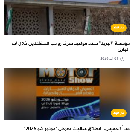
حال البلد
مؤسسة "البريد" تحدد مواعيد صرف رواتب المتقاعدين خلال آب
الجاري
01 آب 2026
حال البلد
غداً الخميس.. انطلاق فعاليات معرض "موتور شو 2026"