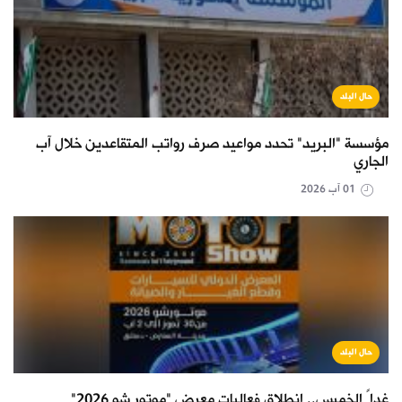
حال البلد
مؤسسة "البريد" تحدد مواعيد صرف رواتب المتقاعدين خلال آب
الجاري
01 آب 2026
حال البلد
غداً الخميس.. انطلاق فعاليات معرض "موتور شو 2026"