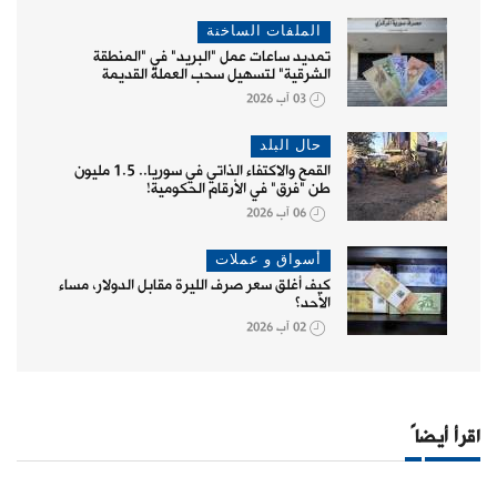
الملفات الساخنة
تمديد ساعات عمل "البريد" في "المنطقة
الشرقية" لتسهيل سحب العملة القديمة
03 آب 2026
حال البلد
القمح والاكتفاء الذاتي في سوريا.. 1.5 مليون
طن "فرق" في الأرقام الحكومية!
06 آب 2026
أسواق و عملات
كيف أغلق سعر صرف الليرة مقابل الدولار، مساء
الأحد؟
02 آب 2026
اقرأ أيضاً