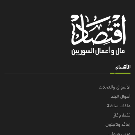
الأقسام
الأسواق والعملات
أحوال البلد
ملفات ساخنة
نفط وغاز
إغاثة ولاجئون
عربي ودولي