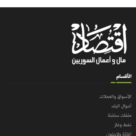
الأقسام
الأسواق والعملات
أحوال البلد
ملفات ساخنة
نفط وغاز
إغاثة ولاجئون