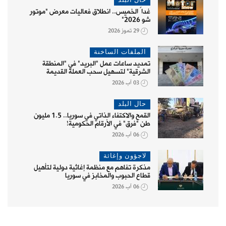
حال البلد
غداً الخميس.. انطلاق فعاليات معرض "موتور
شو 2026"
29 تموز 2026
الملفات الساخنة
تمديد ساعات عمل "البريد" في "المنطقة
الشرقية" لتسهيل سحب العملة القديمة
03 آب 2026
حال البلد
القمح والاكتفاء الذاتي في سوريا.. 1.5 مليون
طن "فرق" في الأرقام الحكومية!
06 آب 2026
لاجؤون وإغاثة
مذكرة تفاهم مع منظمة إغاثية دولية لتأهيل
قطاع الحبوب والمخابز في سوريا
06 آب 2026