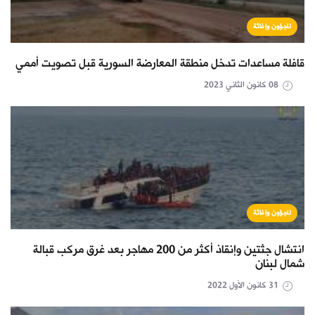
لاجؤون وإغاثة
قافلة مساعدات تدخل منطقة المعارضة السورية قبل تصويت أممي
08 كانون الثاني 2023
لاجؤون وإغاثة
انتشال جثتين وإنقاذ أكثر من 200 مهاجر بعد غرق مركب قبالة
شمال لبنان
31 كانون الأول 2022