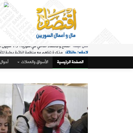
لاجؤون وإغاثة:
مذكرة تفاهم مع منظمة إغاثية دولية لتأ
الملفات الساخنة:
"البريد" تقدم خدمة استبدال العملة في "ا
الصفحة الرئيسية
الأسواق والعملات
أحوال 
حال البلد:
مرسوم تكليف رمضان بإدارة هيئة الاستثمار
أسواق و عملات:
كيف أغلق سعر صرف الليرة مقابل الدولار،
الملفات الساخنة:
تمديد ساعات عمل "البريد" في "المنط
أسواق و عملات:
تراجع طفيف في سعر صرف الليرة
عربي ودولي:
ماذا وراء التدفق الجماعي لآلاف المغاربة 
حال البلد:
القمح والاكتفاء الذاتي في سوريا.. 1.5 مليون طن "فرق" في الأرقام الحكومية!