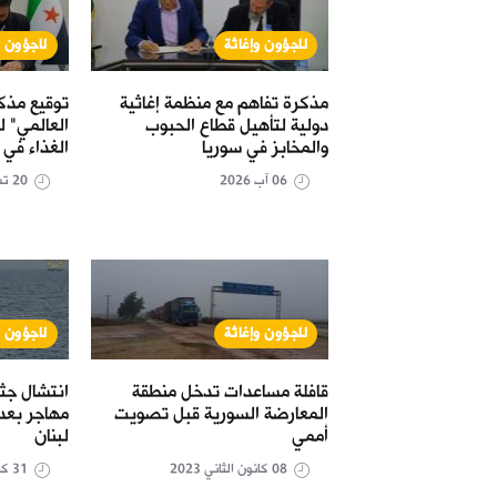
لاجؤون وإغاثة
لاجؤون و
دد تقديم
مذكرة تفاهم مع منظمة إغاثية
توقيع مذكر
سوريا عبر تركيا
دولية لتأهيل قطاع الحبوب
العالمي" 
مع روسيا
والمخابز في سوريا
الغذاء في 
06 آب 2026
20 تموز 2026
لاجؤون وإغاثة
لاجؤون و
سيا لقاء تمديد
قافلة مساعدات تدخل منطقة
ت عبر الحدود إلى
المعارضة السورية قبل تصويت
مهاجر بعد
أممي
لبنان
08 كانون الثاني 2023
31 كانون الأول 2022