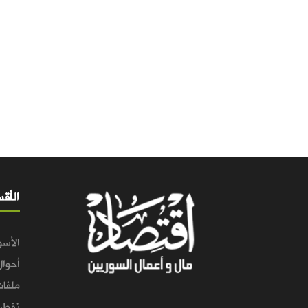
الأق
الأسو
أحوال
ملفات
نفط و