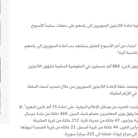
ة إعادة اللاجئين السوريين إلى بلدهم على دفعات، ستبدأ الأسبوع
ه "ابتداء من آخر الأسبوع المقبل سنشهد بدء إعادة السوريين إلى بلدهم،
لنسبة إلينا".
ويستضيف لبنان حوالي المليون ونصف المليون لاجئ، 880 ألف مسجلين في المفوضية السامية لشؤون اللاجئين
 وضعت خطة لإعادة اللاجئين السوريين من خلال تحديد أسماء الدفعة
في الأيام المقبلة.
وتقوم خطة السلطات اللبنانية، بحسب ما نشرت العديد من وسائل الإعلام الدولية، على إعادة 15 ألف لاجئ شهرياً، إلا
أن عدد العائلات التي سجلت أسماءها بلغ كما يقول وزير المهاجرين عصام شرف الدين، 460 عائلة من بلدة عرسال،
30 عائلة من مدينة يبرود، 49 عائلة من قرية جراجير، 47 عائلة من مدينة قارة، 212 عائلة من قرية المشرفة
(فليطة)، 56 عائلة من قريتي رأس المعرة ورأس العين، 44 عائلة من قرية السحل، 22 عائلة من قرية الصخرة (بيوتها
واء)، إضافة إلى 235 سيارة سورية.