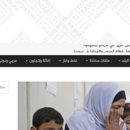
هيل قطاع الحبوب والمخابز في سوريا
لمنطقة الشرقية" حتى 20 آب
البلد
ملفات ساخنة
نفط وغاز
إغاثة ولاجئون
عربي ودول
 مساء الثلاثاء؟
قة الشرقية" لتسهيل سحب العملة القديمة
على جيب سبتة؟