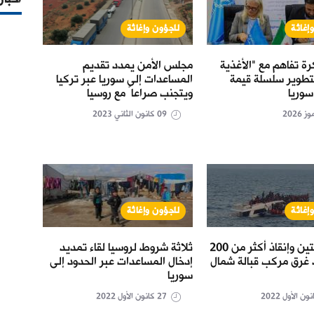
إغاثة
لاجؤون وإغاثة
لاج
ة تفاهم مع "الأغذية
مجلس الأمن يمدد تقديم
مذكرة
لتطوير سلسلة قيمة
المساعدات إلى سوريا عبر تركيا
دولية
سوريا
ويتجنب صراعاً مع روسيا
والمخ
09 كانون الثاني 2023
إغاثة
لاجؤون وإغاثة
لاج
انتشال جثتين وإنقاذ أكثر من 200
ثلاثة شروط لروسيا لقاء تمديد
قافلة
 غرق مركب قبالة شمال
إدخال المساعدات عبر الحدود إلى
المعا
سوريا
أممي
27 كانون الأول 2022