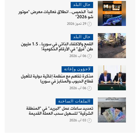
حال البلد
غداً الخميس.. انطلاق فعاليات معرض "موتور
شو 2026"
29 تموز 2026
حال البلد
القمح والاكتفاء الذاتي في سوريا.. 1.5 مليون
طن "فرق" في الأرقام الحكومية!
06 آب 2026
لاجؤون وإغاثة
مذكرة تفاهم مع منظمة إغاثية دولية لتأهيل
قطاع الحبوب والمخابز في سوريا
06 آب 2026
الملفات الساخنة
تمديد ساعات عمل "البريد" في "المنطقة
الشرقية" لتسهيل سحب العملة القديمة
03 آب 2026