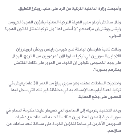
وأحجمت وزارة الداخلية التركية عن الرد على طلب رويترز التعليق.
وقال سافاش أونلو مدير الهيئة التركية المعنية بشؤون الهجرة لهيومن
رايتس ووتش إن مزاعمهم "لا أساس لها" وإن تركيا تمتثل لقانون الهجرة
الدولي.
وقالت نادية هاردمان الباحثة لدى هيومن رايتس ووتش لرويترز إن
اللاجئين السوريين في تركيا صاروا الآن "مرعوبين من الخروج. الرجال
على وجه الخصوص يقولون إن الخوف من المرور على نقاط التفتيش
يذكرهم بسوريا".
واحتجزت السلطات مهند، وهو سوري يبلغ من العمر 30 عاما يعيش في
تركيا، لعدة أيام بعد الإمساك به في محافظة غير تلك التي سجل فيها
للحصول على وضع الحماية.
وبعد التهديد بترحيله إلى المناطق التي تسيطر عليها حكومة النظام في
سوريا، حيث إنه من المطلوبين هناك، ألقت به السلطات مع عشرات
السوريين الآخرين في ساحة لتخزين الخردة على مسافة تبعد ساعات عن
منازلهم.