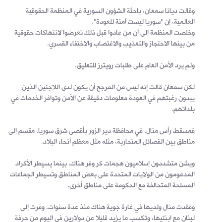
وقالت ديانا سمعان، باحثة الشؤون السورية في المنظمة الحقوقية
العالمية، إن "سوريا ليست آمنة للعودة".
وخلصت المنظمة إلى أن من عادوا قبل ذلك تعرضوا لانتهاكات حقوقية
من بينها الاحتجاز والتعذيب والاغتصاب والاختفاء القسري.
ولم يرد الأمن العام على طلبات رويترز للتعليق.
لكن سمعان قالت إنه ليس من المرجح أن يكون لدى اللاجئين الذين
يبدون رغبتهم في العودة معلومات دقيقة عن الأمن وتوافر الخدمات في
بلداتهم.
فمسقط رأس منال، في محافظة دير الزور بأقصى شرق سوريا، مقسم إلى
مناطق بين الفصائل المتحاربة، مثله مثل معظم أنحاء البلاد.
ويشن متشددون إسلاميون هجمات كر وفر هناك، بينما يسيطر الأكراد
المدعومون من الولايات المتحدة على بعض المناطق وتسيطر الجماعات
المسلحة المتحالفة مع الحكومة على مناطق أخرى.
وفقدت منال ولديها في غارة جوية هناك منذ عدة سنوات. وفرت إلى
لبنان مع ابنتيها، وتكسب ما يزيد قليلا عن دولارين في اليوم من حرفة