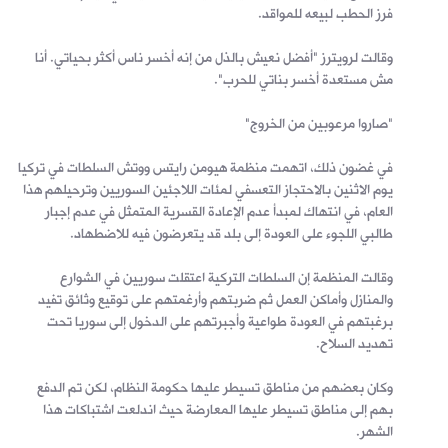
فرز الحطب لبيعه للمواقد.
وقالت لرويترز "أفضل نعيش بالذل من إنه أخسر ناس أكثر بحياتي. أنا
مش مستعدة أخسر بناتي للحرب".
"صاروا مرعوبين من الخروج"
في غضون ذلك، اتهمت منظمة هيومن رايتس ووتش السلطات في تركيا
يوم الاثنين بالاحتجاز التعسفي لمئات اللاجئين السوريين وترحيلهم هذا
العام، في انتهاك لمبدأ عدم الإعادة القسرية المتمثل في عدم إجبار
طالبي اللجوء على العودة إلى بلد قد يتعرضون فيه للاضطهاد.
وقالت المنظمة إن السلطات التركية اعتقلت سوريين في الشوارع
والمنازل وأماكن العمل ثم ضربتهم وأرغمتهم على توقيع وثائق تفيد
برغبتهم في العودة طواعية وأجبرتهم على الدخول إلى سوريا تحت
تهديد السلاح.
وكان بعضهم من مناطق تسيطر عليها حكومة النظام، لكن تم الدفع
بهم إلى مناطق تسيطر عليها المعارضة حيث اندلعت اشتباكات هذا
الشهر.