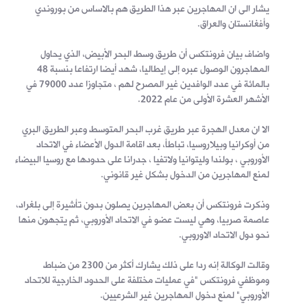
يشار الى ان المهاجرين عبر هذا الطريق هم بالاساس من بوروندي
وأفغانستان والعراق.
واضاف بيان فرونتكس أن طريق وسط البحر الأبيض، الذي يحاول
المهاجرون الوصول عبره إلى إيطاليا، شهد أيضا ارتفاعا بنسبة 48
بالمائة في عدد الوافدين غير المصرح لهم ، متجاوزا عدد 79000 في
الأشهر العشرة الأولى من عام 2022.
الا ان معدل الهجرة عبر طريق غرب البحر المتوسط وعبر الطريق البري
من أوكرانيا وبيلاروسيا، تباطأ، بعد اقامة الدول الأعضاء في الاتحاد
الأوروبي ، بولندا وليتوانيا ولاتفيا ، جدرانا على حدودها مع روسيا البيضاء
لمنع المهاجرين من الدخول بشكل غير قانوني.
وذكرت فرونتكس أن بعض المهاجرين يصلون بدون تأشيرة إلى بلغراد،
عاصمة صربيا، وهي ليست عضو في الاتحاد الأوروبي، ثم يتجهون منها
نحو دول الاتحاد الاوروبي.
وقالت الوكالة إنه ردا على ذلك يشارك أكثر من 2300 من ضباط
وموظفي فرونتكس "في عمليات مختلفة على الحدود الخارجية للاتحاد
الأوروبي" لمنع دخول المهاجرين غير الشرعيين.