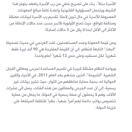
الأسرة دخلاً، بناء على تصريح خطي من رب الأسرة يتعهد بتوفر هذا
الشرط ويتحمل المسؤولية القانونية وإعادة كافة مبالغ المعونات
المصروفة للأسرة في حال تبين لاحقاً تقديم رب الأسرة لبيانات مضللة
ومخالفة للواقع، حيث تمنح الأولوية للأسر حسب عدد حالات الإعاقة من
الأكثر إلى الأقل (بما لا يقل عن 3 حالات إصابة).
وعن قيمة المعونة وعدد المستهدفين، لفت العرنجي في حديث لصحيفة
"البعث" التابعة للنظام، إلى أن القيمة المقترحة هي 90 ألف ليرة فقط
شهرياً لكل مستفيد وعلى مدى 12 شهراً (عام واحد).
ويواجه النظام مشكلة كبيرة في تقديم المساعدة لجرحى ومعاقي اللجان
الشعبية "الشبيحة"، الذين جندهم بعد العام 2011، في الأحياء والقرى
الموالية له، بحجة حماية مناطقهم من الثوار، حيث تشير بيانات غير
رسمية، إلى أن عدد الجرحى والمعاقين من هذه الفئات، يصل إلى عشرات
الآلاف، وهم لا يحملون أي صفة رسمية في الدولة، ما يجعل من عملية
تخصيص رواتب دائمة لهم أمراً صعباً، نظراً للتكلفة المرتفعة على
خزينة الدولة.