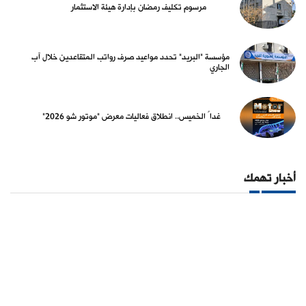
مرسوم تكليف رمضان بإدارة هيئة الاستثمار
مؤسسة "البريد" تحدد مواعيد صرف رواتب المتقاعدين خلال آب
الجاري
غداً الخميس.. انطلاق فعاليات معرض "موتور شو 2026"
أخبار تهمك