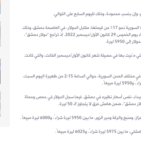
ع، وإن بنسب محدودة، وذلك لليوم السابع على التوالي.
وحتى ظهيرة اليوم السبت، استعادت الليرة السورية نحو 17% من قيمتها، مقابل الدولار، في العاصمة دمشق، وذلك
مقارنة بأدنى سعر سجلته في تاريخها، مساء يوم الخميس 29 كانون الأول/ديسمبر 2022. إذ تراجع "دولار دمشق"،
لتي مُنيت بها في حصيلة شهر كانون الأول/ديسمبر الفائت، والتي كانت
وفي رصد قام به "اقتصاد" لأسعار العملات في مختلف المدن السورية، حوالي الساعة 2:15 من ظهيرة اليوم السبت،
ويداء، نفس أسعار نظيره في دمشق. فيما سجل الدولار في حمص وحماة
مشق"، ضمن هامش فرق لا يتجاوز الـ 50 ليرة.
ير الزور، ما بين 5950 ليرة شراءً، و6000 ليرة مبيعاً.
اءً، و6025 ليرة مبيعاً.