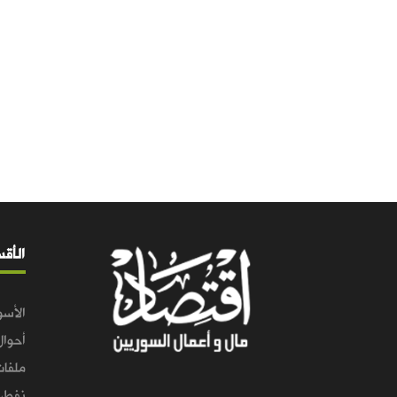
الأق
الأسو
أحوال
ملفات
نفط و