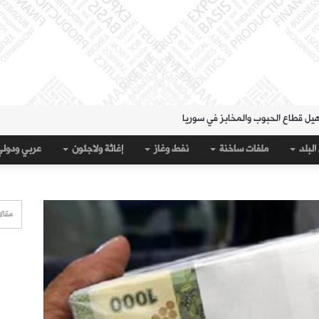
هيل قطاع الحبوب والمخابز في سوريا
لمنطقة الشرقية" حتى 20 آب
البلد
ملفات ساخنة
نفط وغاز
إغاثة ولاجئون
عربي ودول
 مساء الثلاثاء؟
قة الشرقية" لتسهيل سحب العملة القديمة
على جيب سبتة؟