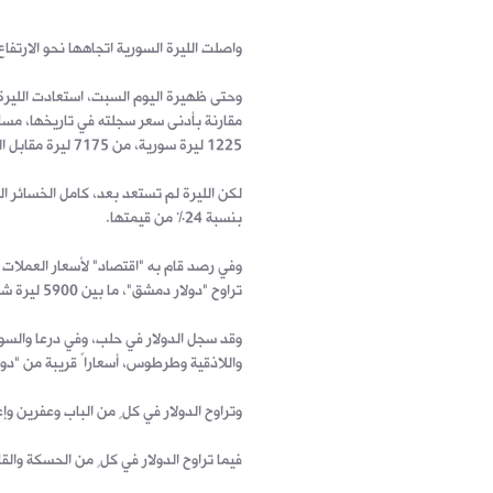
واصلت الليرة السورية اتجاهها نحو الارتفا
1225 ليرة سورية، من 7175 ليرة مقابل الدولار إلى 5950 ليرة.
لكن الليرة لم تستعد بعد، كامل الخسائر ا
بنسبة 24% من قيمتها.
تراوح "دولار دمشق"، ما بين 5900 ليرة شراءً، و5950 ليرة مبيعاً.
وقد سجل الدولار في حلب، وفي درعا والس
واللاذقية وطرطوس، أسعاراً قريبة من "دولار د
وتراوح الدولار في كلٍ من الباب وعفرين وإعزاز، ومنبج والرقة ود
فيما تراوح الدولار في كلٍ من الحسكة والقامشلي، ما بين 5975 ليرة شر