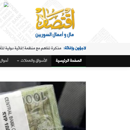
لاجؤون وإغاثة:
مذكرة تفاهم مع منظمة إغاثية دولية لتأ
الملفات الساخنة:
"البريد" تقدم خدمة استبدال العملة في "ا
الصفحة الرئيسية
الأسواق والعملات
أحوال 
حال البلد:
مرسوم تكليف رمضان بإدارة هيئة الاستثمار
أسواق و عملات:
كيف أغلق سعر صرف الليرة مقابل الدولار،
الملفات الساخنة:
تمديد ساعات عمل "البريد" في "المنط
أسواق و عملات:
تراجع طفيف في سعر صرف الليرة
عربي ودولي:
ماذا وراء التدفق الجماعي لآلاف المغاربة 
حال البلد:
القمح والاكتفاء الذاتي في سوريا.. 1.5 مليون طن "فرق" في الأرقام الحكومية!