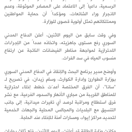
الرسمية، داعياً إلى الاعتماد على المصادر الموثوقة، وعدم
الانجرار وراء الشائعات، ومؤكداً أن حماية المواطنين
وممتلكاتهم تمثل أولوية قصوى للوزارة.
وفي وقت سابق من اليوم الاثنين، أعلن الدفاع المدني
السوري رفع مستوى جاهزيته، واتخاذه عدداً من الإجراءات
الاحترازية لمواجهة مخاطر الفيضانات الناتجة عن ارتفاع
منسوب المياه في سد الفرات.
وأوضح مدير برنامج البحث والإنقاذ في الدفاع المدني السوري
بوزارة الطوارئ وإدارة الكوارث، وسام زيدان، في تصريح لـ
"سانا"، أن الفرق المختصة أعدّت خطط إخلاء احترازية
للمناطق القريبة من مجاري الأنهار والسدود الفرعية، مع نشر
فرق استطلاع ومراقبة لرصد أي تغيرات ميدانية، إلى جانب
التنسيق مع البلديات والمجالس المحلية والجهات الخدمية
لتحديد مراكز إيواء، ومسارات آمنة للإخلاء عند الحاجة.
وكانت وزارة الطاقة قد أعلنت، اليوم الاثنين، فتح ثلاث بوابات