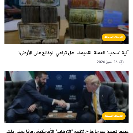
الملفات الساخنة
آلية "سحب" العملة القديمة.. هل تراعي الوقائع على الأرض؟
26 تموز 2026
الملفات الساخنة
عندما تصبح سوريا خارج لائحة "الإرهاب" الأمريكية.. ماذا يعني ذلك