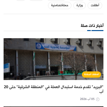
أطلقت
وزارة
حملةتضامنية
أخبار ذات صلة
الملفات الساخنة
"البريد" تقدم خدمة استبدال العملة في "المنطقة الشرقية" حتى 20
آب
05 آب 2026