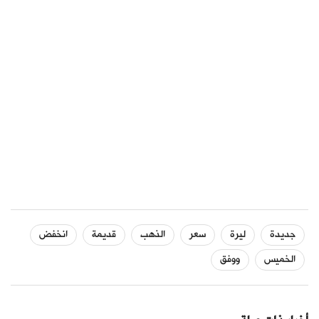
جديدة
ليرة
سعر
الذهب
قديمة
انخفض
الخميس
ووفق