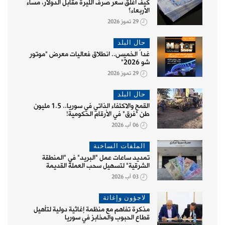
كيف أغلق سعر صرف الليرة مقابل الدولار، مساء
الأربعاء؟
29 تموز 2026
حال البلد
غداً الخميس.. انطلاق فعاليات معرض "موتور
شو 2026"
29 تموز 2026
حال البلد
القمح والاكتفاء الذاتي في سوريا.. 1.5 مليون
طن "فرق" في الأرقام الحكومية!
06 آب 2026
الملفات الساخنة
تمديد ساعات عمل "البريد" في "المنطقة
الشرقية" لتسهيل سحب العملة القديمة
03 آب 2026
لاجؤون وإغاثة
مذكرة تفاهم مع منظمة إغاثية دولية لتأهيل
قطاع الحبوب والمخابز في سوريا