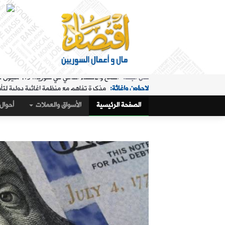
لاجؤون وإغاثة:
مذكرة تفاهم مع منظمة إغاثية دولية لتأ
الملفات الساخنة:
"البريد" تقدم خدمة استبدال العملة في "ا
الصفحة الرئيسية
الأسواق والعملات
أحوال 
حال البلد:
مرسوم تكليف رمضان بإدارة هيئة الاستثمار
أسواق و عملات:
كيف أغلق سعر صرف الليرة مقابل الدولار،
الملفات الساخنة:
تمديد ساعات عمل "البريد" في "المنط
أسواق و عملات:
تراجع طفيف في سعر صرف الليرة
عربي ودولي:
ماذا وراء التدفق الجماعي لآلاف المغاربة 
حال البلد:
القمح والاكتفاء الذاتي في سوريا.. 1.5 مليون طن "فرق" في الأرقام الحكومية!