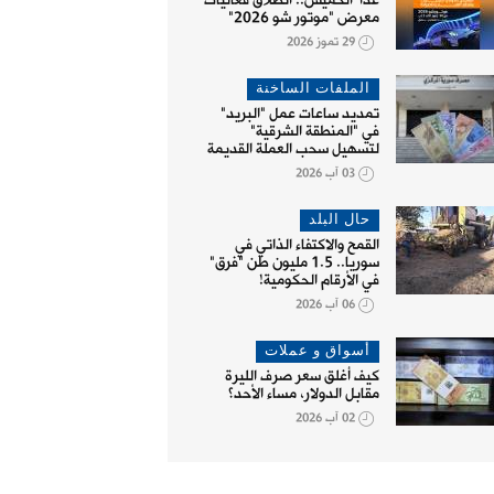
غداً الخميس.. انطلاق فعاليات
معرض "موتور شو 2026"
29 تموز 2026
الملفات الساخنة
تمديد ساعات عمل "البريد"
في "المنطقة الشرقية"
لتسهيل سحب العملة القديمة
03 آب 2026
حال البلد
القمح والاكتفاء الذاتي في
سوريا.. 1.5 مليون طن "فرق"
في الأرقام الحكومية!
06 آب 2026
أسواق و عملات
كيف أغلق سعر صرف الليرة
مقابل الدولار، مساء الأحد؟
02 آب 2026