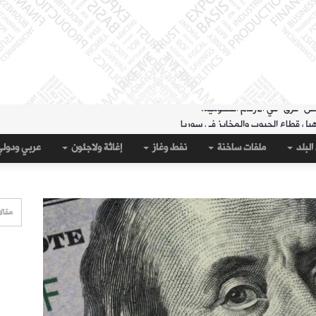
هيل قطاع الحبوب والمخابز في سوريا
لمنطقة الشرقية" حتى 20 آب
البلد
ملفات ساخنة
نفط وغاز
إغاثة ولاجئون
عربي ودول
 مساء الثلاثاء؟
قة الشرقية" لتسهيل سحب العملة القديمة
على جيب سبتة؟