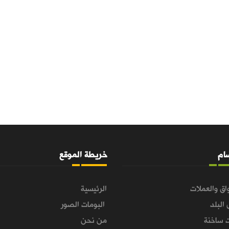
سام
خريطة الموقع
اق والعملات
الرئيسية
 البلد
البومات الصور
 ساخنة
من نحن