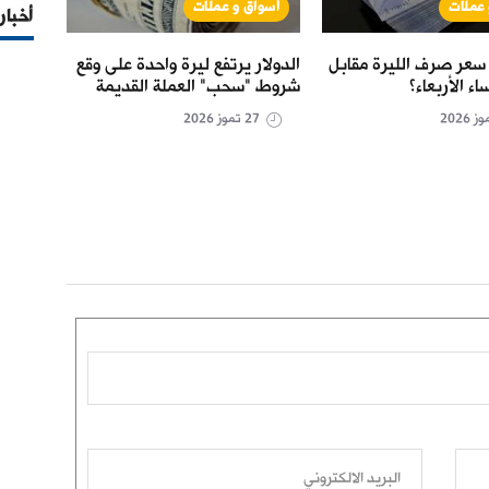
 عملات
أسواق و عملات
أس
أخبار
سعر صرف الليرة مقابل
الدولار يرتفع ليرة واحدة على وقع
كيف أ
اء الأربعاء؟
شروط "سحب" العملة القديمة
الدول
27 تموز 2026
البريد الالكتروني