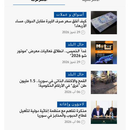
أسواق و عملات
كيف أغلق سعر صرف الليرة مقابل الدولار، مساء
الأربعاء؟
29 تموز 2026
حال البلد
غداً الخميس.. انطلاق فعاليات معرض "موتور
شو 2026"
29 تموز 2026
حال البلد
القمح والاكتفاء الذاتي في سوريا.. 1.5 مليون
طن "فرق" في الأرقام الحكومية!
06 آب 2026
لاجؤون وإغاثة
مذكرة تفاهم مع منظمة إغاثية دولية لتأهيل
قطاع الحبوب والمخابز في سوريا
06 آب 2026