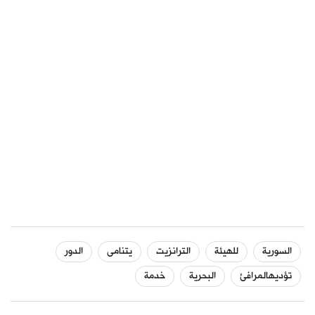
السورية
للهيئة
الترانزيت
يتنامى
الدور
تؤديهالمرافئ
البحرية
خدمة