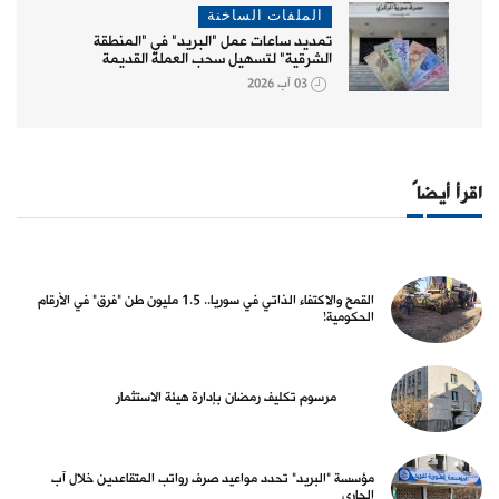
الملفات الساخنة
تمديد ساعات عمل "البريد" في "المنطقة
الشرقية" لتسهيل سحب العملة القديمة
03 آب 2026
اقرأ أيضاً
القمح والاكتفاء الذاتي في سوريا.. 1.5 مليون طن "فرق" في الأرقام
الحكومية!
مرسوم تكليف رمضان بإدارة هيئة الاستثمار
مؤسسة "البريد" تحدد مواعيد صرف رواتب المتقاعدين خلال آب
الجاري