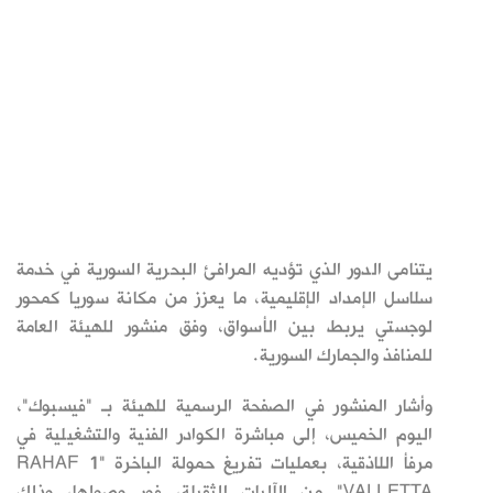
يتنامى الدور الذي تؤديه المرافئ البحرية السورية في خدمة
سلاسل الإمداد الإقليمية، ما يعزز من مكانة سوريا كمحور
لوجستي يربط بين الأسواق، وفق منشور للهيئة العامة
للمنافذ والجمارك السورية.
وأشار المنشور في الصفحة الرسمية للهيئة بـ "فيسبوك"،
اليوم الخميس، إلى مباشرة الكوادر الفنية والتشغيلية في
مرفأ اللاذقية، بعمليات تفريغ حمولة الباخرة "
RAHAF 1
VALLETTA
" من الآليات الثقيلة، فور وصولها، وذلك