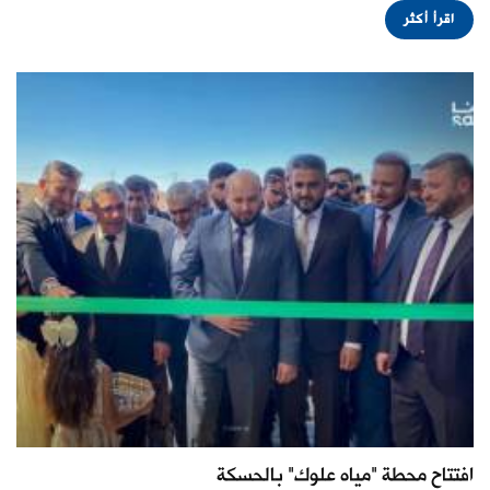
اقرأ أكثر
افتتاح محطة "مياه علوك" بالحسكة