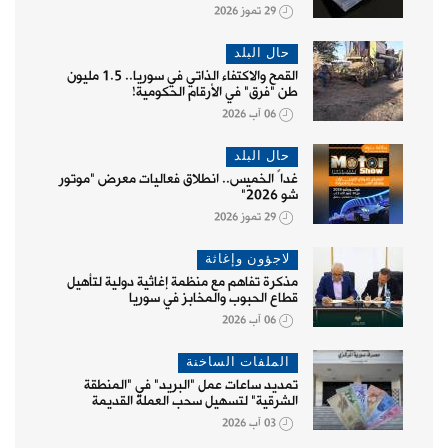
29 تموز 2026
حال البلد
القمح والاكتفاء الذاتي في سوريا.. 1.5 مليون
طن "فرق" في الأرقام الحكومية!
06 آب 2026
حال البلد
غداً الخميس.. انطلاق فعاليات معرض "موتور
شو 2026"
29 تموز 2026
لاجؤون وإغاثة
مذكرة تفاهم مع منظمة إغاثية دولية لتأهيل
قطاع الحبوب والمخابز في سوريا
06 آب 2026
الملفات الساخنة
تمديد ساعات عمل "البريد" في "المنطقة
الشرقية" لتسهيل سحب العملة القديمة
03 آب 2026