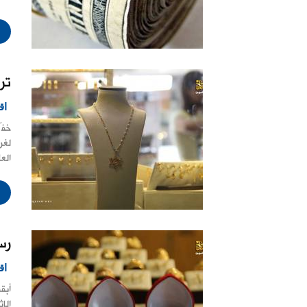
تر
اق
الع
رس
اق
أبق