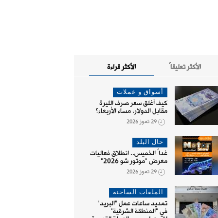
الأكثر تعليقاً
الأكثر قراءة
أسواق و عملات
كيف أغلق سعر صرف الليرة
مقابل الدولار، مساء الأربعاء؟
29 تموز 2026
حال البلد
غداً الخميس.. انطلاق فعاليات
معرض "موتور شو 2026"
29 تموز 2026
الملفات الساخنة
تمديد ساعات عمل "البريد"
في "المنطقة الشرقية"