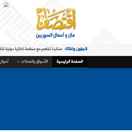
لاجؤون وإغاثة:
مذكرة تفاهم مع منظمة إغاثية دولية لتأ
الملفات الساخنة:
"البريد" تقدم خدمة استبدال العملة في "ا
الصفحة الرئيسية
الأسواق والعملات
أحوال 
حال البلد:
مرسوم تكليف رمضان بإدارة هيئة الاستثمار
أسواق و عملات:
كيف أغلق سعر صرف الليرة مقابل الدولار،
الملفات الساخنة:
تمديد ساعات عمل "البريد" في "المنط
أسواق و عملات:
تراجع طفيف في سعر صرف الليرة
عربي ودولي:
ماذا وراء التدفق الجماعي لآلاف المغاربة 
حال البلد:
القمح والاكتفاء الذاتي في سوريا.. 1.5 مليون طن "فرق" في الأرقام الحكومية!