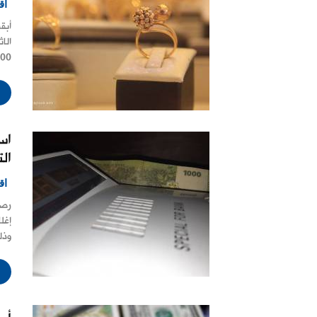
اق
أبق
202000 ليرة م
اس
الت
اق
رصد
إغل
وذل