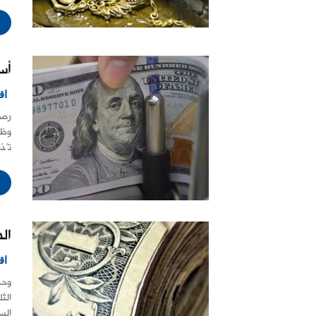
أس
اق
رصد
وظه
تُذك
ال
اق
وحد
الث
الس