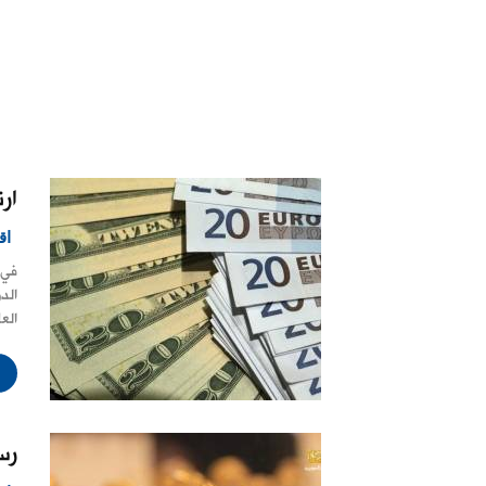
ار
اق
في 
الد
الع
رس