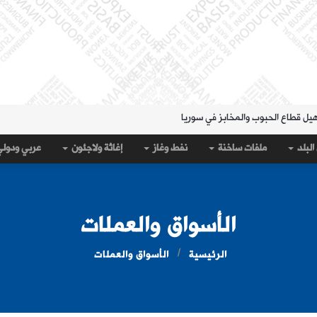
هيل قطاع الحبوب والمخابز في سوريا
لمنطقة الشرقية" حتى 20 آب
البلد
ملفات ساخنة
نفط وغاز
إغاثة ولاجئون
عربي ودول
 مساء الثلاثاء؟
قة الشرقية" لتسهيل سحب العملة القديمة
على جيب سبتة؟
الأسواق والعملات
الرئيسية
الأسواق والعملات