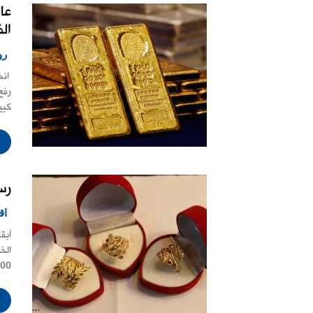
عا
الف
رو
انخ
رفع
كبير
رس
اق
أبق
200000 ليرة م