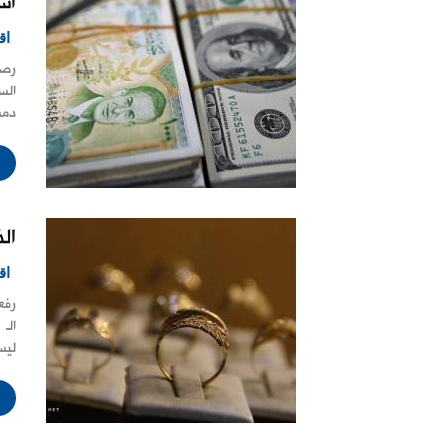
أس
اق
رصد
الس
دمشق"
ال
اق
ليسجل 1842 