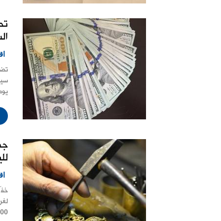
تض
ال
اق
تضا
سيط
يوم
جم
للي
اق
4000 ليرة، يوم ا