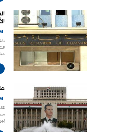
ال
ال
اق
داف
الش
حيا
هل
اق
قال
مصد
إجر