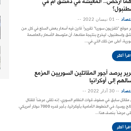
هما أرخص.. المعيشة في دمشق أم في
طنبول؟
تصاد
--
01 نيسان 2022
--
 موقع "تلفزيون سوريا" تقريراً قارن فيه أسعار بعض السلع في كلٍ من
ق وإسطنبول، ليخرج بنتيجة مفادها، أن متوسط الأسعار بالعاصمة
ورية، أعلى من تلك التي في...
اقرأ أكثر
رير يرصد أجور المقاتلين السوريين المزمع
الهم إلى أوكرانيا
تصاد
--
30 آذار 2022
--
 مقاتل سابق في صفوف قوات النظام السوري، إنه تلقى عرضاً للقتال
لصالح روسيا، في الخطوط الأمامية بأوكرانيا، بأجر قدره 7000 دولار أمريكي.
قى عرضاً بنصف هذا...
اقرأ أكثر