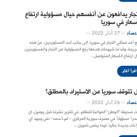
تجار يدافعون عن أنفسهم حيال مسؤولية ارتفاع
أسعار في سوريا
تصاد
--
27 آذار 2022
--
ع أحد ممثلي التجار في سوريا، إلى جانب أحد المستوردين، عن هذه
ريحة، وقدّما شروحات هدفها رفع المسؤولية عن التجار والمستوردين،
ل ارتفاع الأسعار المتواصل...
اقرأ أكثر
 تتوقف سوريا عن الاستيراد بالمطلق؟
تصاد
--
26 آذار 2022
--
ت صحيفة "الوطن" الموالية للنظام، في تقرير نشرته قبل يومين، إن
راً مسؤولاً في مصرف سورية المركزي - لم تُسمه- نفى وجود أي
اءات جديدة حالياً فيما يخص تمويل...