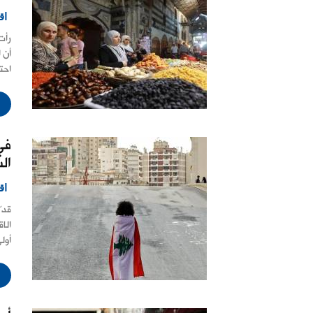
اق
رأت
أن ا
احتك
في
ال
اق
قدّ
الا
أولى