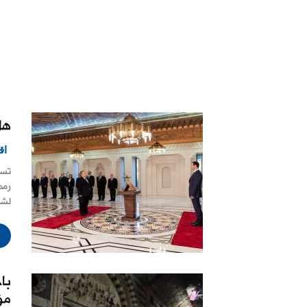
هل
اق
تسر
رمض
لشر
با
مؤ