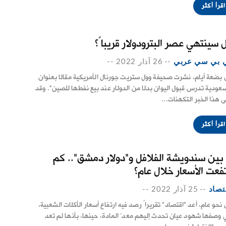
اقرأ أكثر
 سينتهي عصر البترودولار قريباً؟
 بي سي عربي
--
26 آذار 2022
--
 بضعة أيام، نشرت صحيفة وول ستريت جورنال الأمريكية مقالا بعنوان
سعودية تدرس قبول اليوان بدلا من الدولار عند بيع نفطها للصين". وقد
ى هذا الخبر التكهنات...
اقرأ أكثر
 بين سندويشة الفلافل و"دولار دمشق".. كم
تفعت الأسعار خلال عام؟
تصاد
--
25 آذار 2022
--
 نحو عام، أعد "اقتصاد" تقريراً رصد فيه ارتفاع أسعار الأكلات الشعبية،
ي وصفها شهود عيان تحدث إليهم معدّ المادة، حينها، بأنها لم تعد