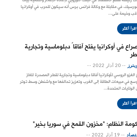
ت رئيسة قسم الاقتصاد في البنك الأوروبي لإعادة الإعمار والتنمية بياتا
ورسيك، في مقابلة مع وكالة فرانس برس أنه سيكون للحرب في أوكرانيا
قب وخيمة على...
اقرأ أكثر
راع في أوكرانيا يفتح آفاقاً دبلوماسية وتجارية
طر
يترز
--
20 آذار 2022
--
 الغزو الروسي لأوكرانيا آفاقا دبلوماسية وتجارية لقطر المصدرة للغاز
وسع في مبيعات الطاقة إلى الغرب وتعزيز تحالفها مع واشنطن وسط توتر
 الولايات المتحدة...
اقرأ أكثر
ومة النظام: "مخزون القمح في سوريا بخير"
تصاد
--
19 آذار 2022
--