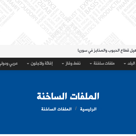
هيل قطاع الحبوب والمخابز في سوريا
لمنطقة الشرقية" حتى 20 آب
البلد
ملفات ساخنة
نفط وغاز
إغاثة ولاجئون
عربي ودول
 مساء الثلاثاء؟
قة الشرقية" لتسهيل سحب العملة القديمة
على جيب سبتة؟
الملفات الساخنة
الرئيسية
الملفات الساخنة