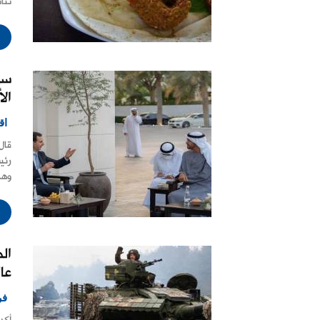
تنا
سا
الأ
اق
قال
رئي
وهذ
الط
عا
فر