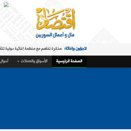
لاجؤون وإغاثة:
مذكرة تفاهم مع منظمة إغاثية دولية لتأ
الملفات الساخنة:
"البريد" تقدم خدمة استبدال العملة في "ا
الصفحة الرئيسية
الأسواق والعملات
أحوال 
حال البلد:
مرسوم تكليف رمضان بإدارة هيئة الاستثمار
أسواق و عملات:
كيف أغلق سعر صرف الليرة مقابل الدولار،
الملفات الساخنة:
تمديد ساعات عمل "البريد" في "المنط
أسواق و عملات:
تراجع طفيف في سعر صرف الليرة
عربي ودولي:
ماذا وراء التدفق الجماعي لآلاف المغاربة 
حال البلد:
القمح والاكتفاء الذاتي في سوريا.. 1.5 مليون طن "فرق" في الأرقام الحكومية!