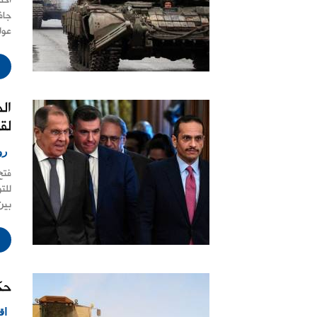
أكد
جاف
عوا
الص
لق
رو
فتح
للت
بين
حك
اق