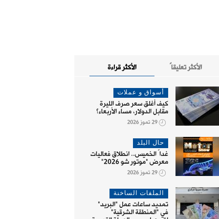
الأكثر تعليقاً
الأكثر قراءة
أسواق و عملات
كيف أغلق سعر صرف الليرة
مقابل الدولار، مساء الأربعاء؟
29 تموز 2026
حال البلد
غداً الخميس.. انطلاق فعاليات
معرض "موتور شو 2026"
29 تموز 2026
الملفات الساخنة
تمديد ساعات عمل "البريد"
في "المنطقة الشرقية"