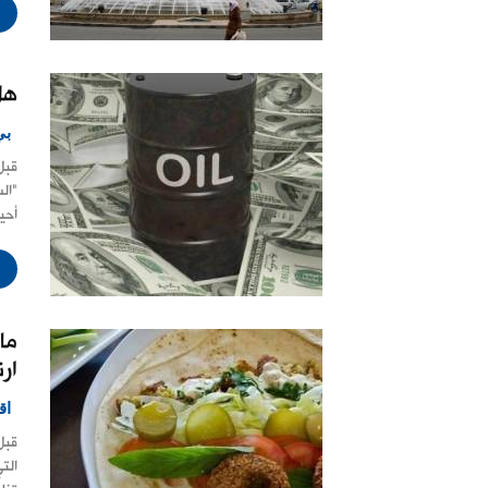
هل
بي
قبل
"ال
أحي
ما
ار
اق
قبل
الت