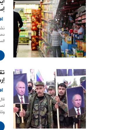
أي
إس
اق
نشر
دمش
الس
تق
إرس
اق
قال
وتل