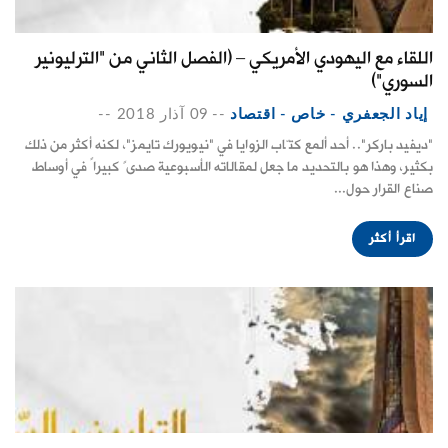
اللقاء مع اليهودي الأمريكي – (الفصل الثاني من "الترليونير
السوري")
إياد الجعفري - خاص - اقتصاد
--
09 آذار 2018
--
"ديفيد باركر".. أحد ألمع كتّاب الزوايا في "نيويورك تايمز"، لكنه أكثر من ذلك
بكثير، وهذا هو بالتحديد ما جعل لمقالاته الأسبوعية صدىً كبيراً في أوساط
صناع القرار حول...
اقرأ أكثر