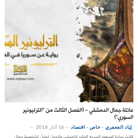
عائلة جمال الدمشقي - (الفصل الثالث من "الترليونير
السوري")
إياد الجعفري - خاص - اقتصاد
--
16 آذار 2018
--
كانت بداية الصعود السريع المثير للإعجاب، وللجدل أيضاً، لشخصية جمال