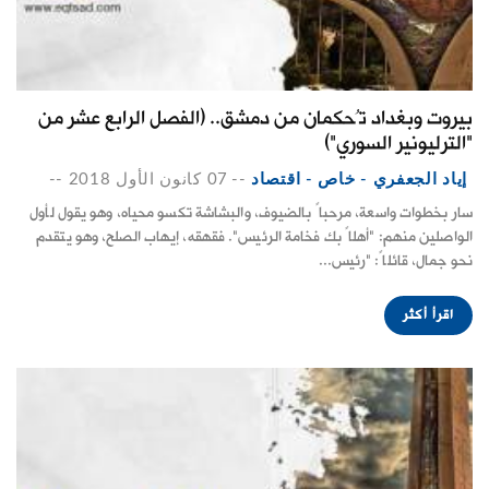
بيروت وبغداد تُحكمان من دمشق.. (الفصل الرابع عشر من
"الترليونير السوري")
إياد الجعفري - خاص - اقتصاد
--
07 كانون الأول 2018
--
سار بخطوات واسعة، مرحباً بالضيوف، والبشاشة تكسو محياه، وهو يقول لأول
الواصلين منهم: "أهلاً بك فخامة الرئيس". فقهقه، إيهاب الصلح، وهو يتقدم
نحو جمال، قائلاً: "رئيس...
اقرأ أكثر