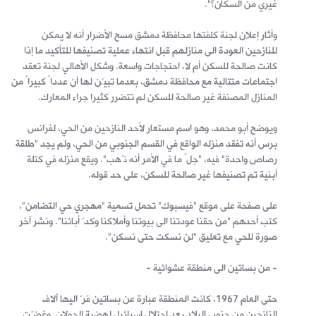
غيري من السكان؟".
وأثار إعلان لجنة كلفتها محافظة دمشق مسح الأضرار أنه لا يمكن
للنازحين العودة الى منازلهم قبل انتهاء عملية تصنيفها للتأكيد ما إذا
كانت صالحة للسكن أم لا، احتجاجات واسعة. وشكل الأهالي لجنة تعقد
اجتماعات متتالية مع محافظة دمشق، بعدما تبيّن لها أن عدداً كبيراً من
المنازل المصنفة غير صالحة للسكن لم تتضرر كثيرا جراء المعارك.
ويوضح أبو محمد، وهو اسم مستعار لأحد النازحين من الحي، لفرانس
برس أنه تفقد منزله الواقع في القسم الجنوبي من الحي، ولم يجد "طلقة
رصاص واحدة" فيه، "جلّ ما في الأمر أنه نُهب". ويقع منزله في كتلة
أبنية تم تصنيفها غير صالحة للسكن، على حد قوله.
على صفحة على موقع "فيسبوك" تحمل تسمية "مهجري حي التضامن"،
كتب أحدهم "من حقنا عودتنا الى بيوتنا وأملاكنا وكدّ أبائنا". ونشر آخر
صورة للحي مع تعليق "لن نسكت حتى نسكن".
- من بساتين الى منطقة عشوائية -
حتى العام 1967، كانت المنطقة عبارة عن بساتين فرّ اليها آلاف
النازحين من جنوب البلاد بعد احتلال اسرائيل لهضبة الجولان. وغضّت