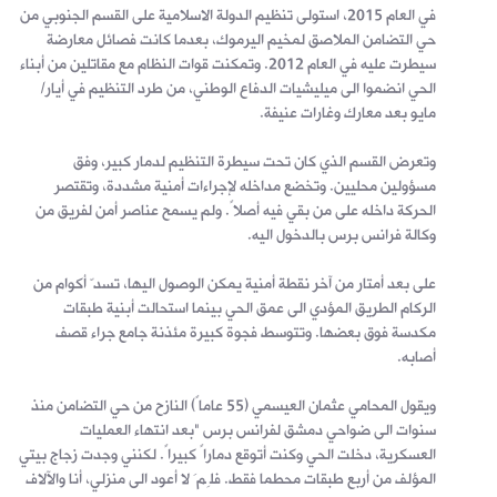
في العام 2015، استولى تنظيم الدولة الاسلامية على القسم الجنوبي من
حي التضامن الملاصق لمخيم اليرموك، بعدما كانت فصائل معارضة
سيطرت عليه في العام 2012. وتمكنت قوات النظام مع مقاتلين من أبناء
الحي انضموا الى ميليشيات الدفاع الوطني، من طرد التنظيم في أيار/
مايو بعد معارك وغارات عنيفة.
وتعرض القسم الذي كان تحت سيطرة التنظيم لدمار كبير، وفق
مسؤولين محليين. وتخضع مداخله لإجراءات أمنية مشددة، وتقتصر
الحركة داخله على من بقي فيه أصلاً. ولم يسمح عناصر أمن لفريق من
وكالة فرانس برس بالدخول اليه.
على بعد أمتار من آخر نقطة أمنية يمكن الوصول اليها، تسدّ أكوام من
الركام الطريق المؤدي الى عمق الحي بينما استحالت أبنية طبقات
مكدسة فوق بعضها. وتتوسط فجوة كبيرة مئذنة جامع جراء قصف
أصابه.
ويقول المحامي عثمان العيسمي (55 عاماً) النازح من حي التضامن منذ
سنوات الى ضواحي دمشق لفرانس برس "بعد انتهاء العمليات
العسكرية، دخلت الحي وكنت أتوقع دماراً كبيراً. لكنني وجدت زجاج بيتي
المؤلف من أربع طبقات محطما فقط. فلِمَ لا أعود الى منزلي، أنا والآلاف