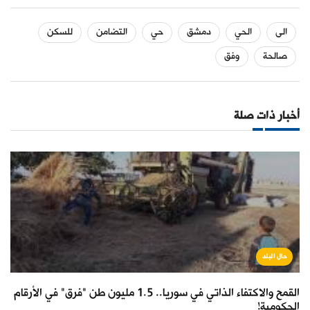
الى
الحي
دمشق
حي
التضامن
للسكن
صالحة
وفق
أخبار ذات صلة
حال البلد
القمح والاكتفاء الذاتي في سوريا.. 1.5 مليون طن "فرق" في الأرقام
الحكومية!