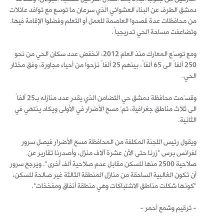
دمشق الطرف عن البناء العشوائي الذي سرعان ما توسع مع توافد عائلات
من محافظات عدة قصدوا العاصمة للعمل أو التعلم وفضلوا الإقامة فيها.
وتضاعفت مساحة الحي تدريجياً.
ومع توسّع المعارك منذ العام 2012، انخفض عدد سكان الحي من نحو
250 ألفاً الى 65 ألفاً، بينهم 25 ألفاً نزحوا من أحياء مجاورة، وفق مختار
الحي.
وقسّمت محافظة دمشق حي التضامن الذي يقدر عدد منازله بـ25 ألفاً
الى ثلاث مناطق جغرافية، تمّ مسح الأضرار في الأولى ويكاد ينتهي في
الثانية.
ويقول رئيس اللجنة المكلفة من المحافظة مسح الأضرار فيصل سرور
لفرانس برس "زرنا حتى الآن عشرة آلاف منزل، وأصدرنا تقارير عن
صلاحية 2500 منها للسكن مقابل عدم صلاحية ألف أخرى". ويرجح سرور
أن تكون الغالبية الساحقة من منازل المنطقة الثالثة غير صالحة للسكن،
"كونها شكلت مناطق الاشتباكات وهي منطقة أنفاق ومفخخات".
- ترقيم وشمع أحمر -