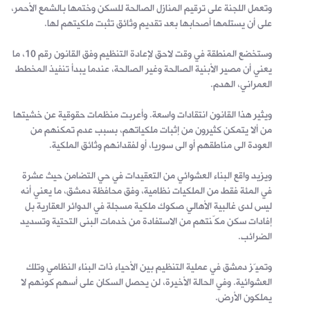
وتعمل اللجنة على ترقيم المنازل الصالحة للسكن وختمها بالشمع الأحمر،
على أن يستلمها أصحابها بعد تقديم وثائق تثبت ملكيتهم لها.
وستخضع المنطقة في وقت لاحق لإعادة التنظيم وفق القانون رقم 10، ما
يعني أن مصير الأبنية الصالحة وغير الصالحة، عندما يبدأ تنفيذ المخطط
العمراني، الهدم.
ويثير هذا القانون انتقادات واسعة. وأعربت منظمات حقوقية عن خشيتها
من ألا يتمكن كثيرون من إثبات ملكياتهم، بسبب عدم تمكنهم من
العودة الى مناطقهم أو الى سوريا، أو لفقدانهم وثائق الملكية.
ويزيد واقع البناء العشوائي من التعقيدات في حي التضامن حيث عشرة
في المئة فقط من الملكيات نظامية، وفق محافظة دمشق، ما يعني أنه
ليس لدى غالبية الأهالي صكوك ملكية مسجلة في الدوائر العقارية بل
إفادات سكن مكّنتهم من الاستفادة من خدمات البنى التحتية وتسديد
الضرائب.
وتميّز دمشق في عملية التنظيم بين الأحياء ذات البناء النظامي وتلك
العشوائية. وفي الحالة الأخيرة، لن يحصل السكان على أسهم كونهم لا
يملكون الأرض.