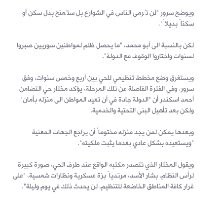
ويوضح سرور "لن تُرمى الناس في الشوارع بل ستُمنح بدل سكن أو
سكناً بديلاً".
لكن بالنسبة الى أبو محمد، "ما يحصل ظلم لمواطنين سوريين صبروا
لسنوات واختاروا الوقوف مع الدولة".
ويستغرق وضع مخطط تنظيمي للحي بين أربع وخمس سنوات، وفق
سرور. وفي الفترة الفاصلة عن تلك المرحلة، يؤكد مختار حي التضامن
أحمد اسكندر أن "الدولة جادة في أن تعيد المواطن الى منزله بأمان"
ولكن بعد تأهيل البنى التحتية والخدمية.
وبعدها يمكن لمن يجد منزله مختوماً أن يراجع الجهات المعنية
"ويستعيده بشكل عادي بعدما يثبت ملكيته".
ويقول المختار الذي تتصدر مكتبه الواقع عند طرف الحي، صورة كبيرة
لرأس النظام، بشار الأسد، مرتدياً بزة عسكرية ونظارات شمسية، "على
غرار كافة المناطق الخاضعة للتنظيم، لن يحدث ذلك في يوم وليلة".