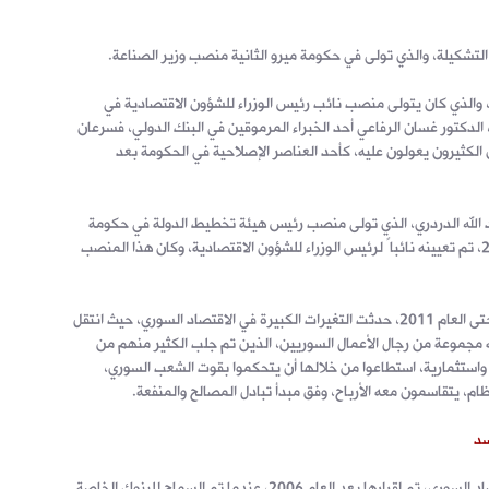
لتشكيلة، والذي تولى في حكومة ميرو الثانية منصب وزير الصناعة.
، والذي كان يتولى منصب نائب رئيس الوزراء للشؤون الاقتصادية في
، الدكتور غسان الرفاعي أحد الخبراء المرموقين في البنك الدولي، فسرعان
العام 2004، بعد أن كان الكثيرون يعولون عليه، كأحد العناصر الإصلاحية في الحكومة بعد
بد الله الدردري، الذي تولى منصب رئيس هيئة تخطيط الدولة في حكومة
ميرو خلفاً للزعيم، ثم في نهاية العام 2004، تم تعيينه نائباً لرئيس الوزراء للشؤون الاقتصادية، وكان هذا المنصب
مع هذه التشكيلة الحكومية التي استمرت حتى العام 2011، حدثت التغيرات الكبيرة في الاقتصاد السوري، حيث انتقل
ه مجموعة من رجال الأعمال السوريين، الذين تم جلب الكثير منهم من
 واستثمارية، استطاعوا من خلالها أن يتحكموا بقوت الشعب السوري،
نظام، يتقاسمون معه الأرباح، وفق مبدأ تبادل المصالح والمنفعة.
سد
يمكن القول أن التحولات الكبيرة في الاقتصاد السوري، تم إقرارها بعد العام 2006، عندما تم السماح للبنوك الخاصة