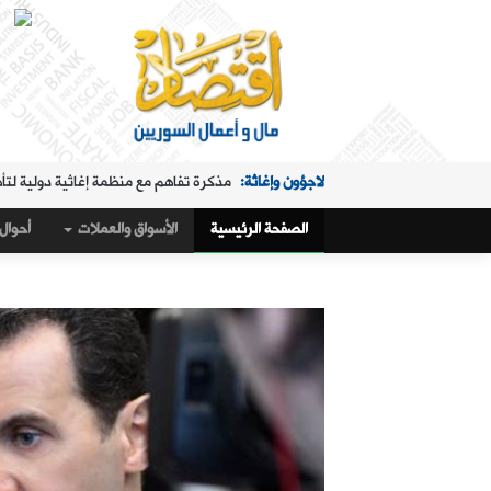
لاجؤون وإغاثة:
مذكرة تفاهم مع منظمة إغاثية دولية لتأ
الملفات الساخنة:
"البريد" تقدم خدمة استبدال العملة في "ا
الصفحة الرئيسية
الأسواق والعملات
أحوال 
حال البلد:
مرسوم تكليف رمضان بإدارة هيئة الاستثمار
أسواق و عملات:
كيف أغلق سعر صرف الليرة مقابل الدولار،
الملفات الساخنة:
تمديد ساعات عمل "البريد" في "المنط
أسواق و عملات:
تراجع طفيف في سعر صرف الليرة
عربي ودولي:
ماذا وراء التدفق الجماعي لآلاف المغاربة 
حال البلد:
القمح والاكتفاء الذاتي في سوريا.. 1.5 مليون طن "فرق" في الأرقام الحكومية!