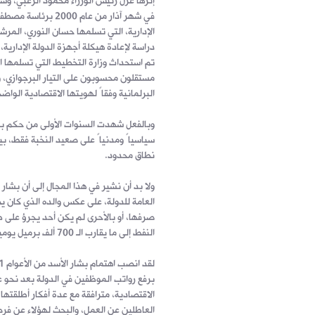
إثرها عزل رئيس الوزراء محمود الزعبي، و
في شهر آذار من عام
دراسة لإعادة هيكلة أجهزة الدولة الإداري
تم استحداث وزارة التخطيط التي تسلمها 
مستقلون محسوبون على التيار البرجوازي، و
البرلمانية وفقاً لهويتها الاقتصادية الواضح
سياسياً ومدنياً على صعيد النخبة فقط، بي
نطاق محدود.
ولا بد أن نشير في هذا المجال إلى أن بشار 
العامة للدولة، على عكس والده الذي كان ي
صرفها، أو بالأحرى لم يكن أحد يجرؤ على ط
النفط إلى ما يقارب الـ 700 ألف برميل يومياً.
برفع رواتب الموظفين في الدولة بعد نحو 
الاقتصادية، مترافقة مع عدة أفكار أطلقته
العاطلين عن العمل، والبحث لهؤلاء عن فرص