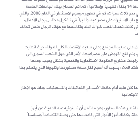
بالعمل على الأراضي السورية والتي بلغ عددها 14 بنكاً، تقليدياً وإسلامياً، كما تم السماح ببناء الجامعات الخاصة
التي وصل عددها إلى أكثر من 20 جامعة في نحو ثلاث سنوات، ثم في تطوير مرسوم الاستثمار في العام 2008، والذي
باب الاستيراد على مصراعيه، وأخيراً في تشكيل مجالس رجال الأعمال،
تي كانت تهدف لنهب خيرات البلد وتقاسمها مع هؤلاء الرجال ضمن تحالف
.
عمق على صعيد المجتمع وعلى صعيد الاقتصاد الكلي للدولة، حيث انهارت
ليم، وتم فتح القروض على مصراعيها، الأمر الذي حول الشعب السوري إلى
وتراجعت مشاريع الحكومة الاستثمارية والخدمية بشكل رهيب، ومعها
اشتد الغلاء، بسبب أنه أصبح لكل سلعة مستوردها وتاجرها الذي يتحكم بها
ا كان عليه أيام حافظ الأسد في الثمانينات والتسعينيات، وبات هو الإطار
لاجتماعية.
ة عبر هذه السطور، وهو ما نأمل أن نستوفيه عند الحديث عن أبرز
ة، وكذلك أبرز الأدوار التي قامت بها حتى وصلنا اقتصادياً وسياسياً