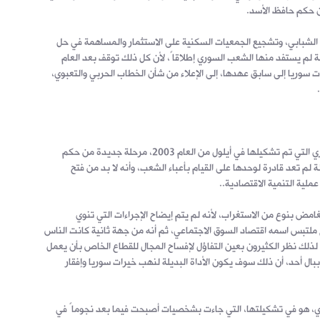
ن حكم حافظ الأسد.
الشبابي، وتشجيع الجمعيات السكنية على الاستثمار والمساهمة في حل
لم يستفد منها الشعب السوري إطلاقاً، لأن كل ذلك توقف بعد العام
وعادت سوريا إلى سابق عهدها، إلى الإعلاء من شأن الخطاب الحربي والتعبوي،
كما ذكرنا، دشنت حكومة محمد ناجي عطري التي تم تشكيلها في أيلول من العام 2003، مرحلة جديدة من حكم
 لم تعد قادرة لوحدها على القيام بأعباء الشعب، وأنه لا بد من فتح
لية التنمية الاقتصادية..
مض بنوع من الاستغراب، لأنه لم يتم إيضاح الإجراءات التي تنوي
لتبس اسمه اقتصاد السوق الاجتماعي، ثم أنه من جهة ثانية كانت الناس
لذلك نظر الكثيرون بعين التفاؤل لإفساح المجال للقطاع الخاص بأن يعمل
ال أحد، أن ذلك سوف يكون الأداة البديلة لنهب خيرات سوريا وإفقار
ري، هو في تشكيلتها، التي جاءت بشخصيات أصبحت فيما بعد نجوماً في