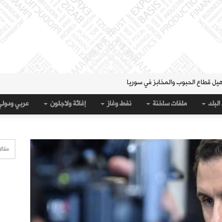
هيل قطاع الحبوب والمخابز في سوريا
لمنطقة الشرقية" حتى 20 آب
البلد
ملفات ساخنة
نفط وغاز
إغاثة ولاجئون
عربي ودول
 مساء الثلاثاء؟
قة الشرقية" لتسهيل سحب العملة القديمة
على جيب سبتة؟