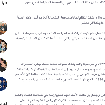
 لانخفاض إنتاج النفط السوري في المنطقة المقابلة لها في حقول
اقرأ 
رة أن يتخذ النظام إجراءات سريعة، استعداداً لما هو أسوأ، وكان الأسوأ
ة طريقها إلى دمشق.
 المقال، هو: كيف تحولت هذه السياسة الاقتصادية الجديدة فيما بعد، إلى
دلاً من القمع المخابراتي، والتي نعتقد أنها كانت من الأسباب الرئيسية
أول ما برز اسم بشار الأسد، كان في العام 1997، أي قبل موت والده بثلاث سنوات. عندما أخذت أجهزة المخابرات
ب عصري، ويرغب بنقل سوريا إلى عصر المعلوماتية والانترنت والاتصالات،
شكل فج ومباشر عن أي طموحات سياسية لهذا الشاب، مثلما كان الأمر مع
شقيقه باسل الأسد الذي لقي حتفه في العام 1994، والذي كان الشعب السوري يشعر صراحة أنه يجري تأهيله ليخلف
، بدأ يعلو الحديث عن أن بشار بن حافظ الأسد، لديه مشروع إصلاحي لمكافحة الفساد والهدر
، بالكشف فجأة عن صفقة فساد طائرات الإيرباص العشرة، التي تم على
أخبار