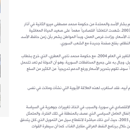
حكم بشار الأسد والممتدة من حكومة محمد مصطفى ميرو الثانية في آذار
العام 2001 وحتى منتصف أيلول في العام 2003، شهدت انتعاشاً اقتصادياً مهماً على صعيد الحياة المعاشية
لأسعار، وزادت فرص العمل، وبدأ المواطن يشعر بأن زمن حافظ الأسد
النظام، بفتح صفحة جديدة مع الشعب السوري.
لكن سرعان ما بدأت الأوضاع الاقتصادية بالتغير في العام 2004، مع حكومة محمد ناجي العطري، الذي خرج بخطاب
، وجال به على جميع المحافظات السورية، وهو أن الدولة لم تعد تتحمل
ً سوف تقوم بتحرير الأسعار ورفع الدعم تدريجياً عن الكثير من السلع
م أبيه، فقد استغرب لهذه العلاقة الأبوية التي نشأت وماتت في نفس
 الاقتصادي في سوريا، والسبب في اتخاذ تغييرات جوهرية في السياسة
 2004، لا يستطيعون إغفال العامل السياسي الذي عصف بالمنطقة في تلك الفترة، والمتمثل
بالاحتلال الأمريكي للعراق في آذار من العام 2003، حيث أدى ذلك مباشرة لانقطاع سيل من التمويل الذي كان يتدفق
 خلال برنامج النفط العراقي مقابل الغذاء، كما أن سيطرة القوات