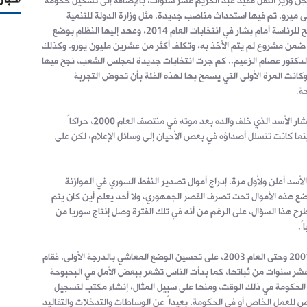
سجن وزير النقل مفيد عبد الكريم عشر سنوات، بالإضافة إلى تشكيل حكومة
 2000 برئاسة مصطفى ميرو، تم فيها استحداث مناصب جديدة، مثل وزارة الدولة للتنمية
الإدارية، التي تسلمها حسان النوري، المرشح للرئاسة أمام بشار في انتخابات العام 2014، وعهد إليها النظام بوضع
ة، ضمن مشروع لم يتم الأخذ به، وتكلف أكثر من عشرين مليون يورو. وكذلك
الدكتور عصام الزعيم.. كم جرت انتخابات جديدة لمجلس الشعب، نجح فيها
كانت المرة الأولى التي يسمح بها لهذه الفئة بأن تخوض التجربة
ة.
وبالفعل شهدت السنوات الأولى من حكم بشار الأسد الذي خلف والده بعد موته في منتصف العام 2000، حراكاً
نما كانت تتسلل أصداؤه في بعض الأحيان إلى وسائل الإعلام، لكن على
الأسد أعلن ولأول مرة، إدراج أموال تصدير النفط السوري في الموازنة
ضع هذه الأموال تحت تصرف القصر الجمهوري، ولا أحد يعلم أين كان يتم
رح هذا السؤال، على الرغم من أنه في تلك الفترة وصل إنتاج سوريا من
لقد انصب اهتمام بشار الأسد من الأعوام 2001 وحتى العام 2003، على تحسين الوضع المعاشي بالدرجة الأولى، فقام
عشر سنوات من ثباتها، كما بدأت الناس تشعر ببعض الأمل في البحبوحة
ا الحكومة في ذلك الوقت، ومنها على سبيل المثال، إنشاء مكتب لتسجيل
 للعمل الخاص أو في الحكومة، بعيداً عن الوساطات والتدخلات والتقاليد