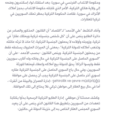
وحكومة الانتداب الفرنسي في سوريا، بعد استفتاء لواء إسكندرون وضمه
إلى ولاية هاتاي التركية، الأمر الذي قابلته حكومة الانتداب بحجز أملاك
الأتراك في سوريا، فقامت الحكومة التركية بحظر تملك السوريين في
تركيا للعقارات.
وأفاد الناشط "علي الأحمد" لـ"اقتصاد" أن القانون المذكور والصادر عن
دائرة الطابو ينص على أن "كل شخص جنسيته تركية ويمتلك عقاراً في
تركيا، وزوجته وأولاده لا يحملون الجنسية التركية، إذا مات لا ترثه عائلته
وتذهب أملاكه للدولة التركية"، بمعنى أن الميراث المتروك يستحقه فقط
من يحملون الجنسية التركية. وينص القانون –بحسب الأحمد –على أن
"السوري الحاصل على الجنسية التركية في حال وفاته وله أقارب سوريين
فقط وليسوا أتراكاً يحق للدولة بيع أملاكه وإعطاء قيمتها للورثة
السوريين، وفي حال باع السوري الحاصل على الجنسية التركية عقاره
لسوري آخر حاصل على الجنسية التركية يجب أن يحصل على موافقة
şehircilik ve çevre müdürlüğü -إدارة العمران والبيئة من أنقرة-،
أما في حال بيع العقار إلى مواطن تركي فلا يحتاج إلى تلك الموافقة.
وكشف محدثنا أن موظفي إدارة الطابو التركية الرسمية بدأوا بكتابة
تعهدات من السوريين بتطبيق هذا القانون الذي ينص على أن يعيد
السوري المجنس العقار الخاص به إلى خزينة الدولة في حالتين: