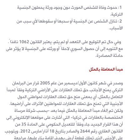
1: حدوث وفاة للشخص المورث دون وجود ورثة يحملون الجنسية
التركية.
2: تنازل الشخص عن الجنسية أو سحبها أو سقوطها لأي سبب من
الأسباب.
وفي حال تم التوقيع على التعهد أو لم يتم، يعتبر القانون 1062 نافذاً.
مع التنويه إلى أن حصول السوري لاحقاً أو ورثته على الجنسية لا يؤثر على
حادثة المصادرة.
مبدأ المعاملة بالمثل
وصدر في شهر كانون الأول/ديسمبر من عام 2005 قرار من البرلمان
التركي يمنح الأجانب حق تملك العقارات على الأراضي التركية وفقاً لمبدأ
التعامل بالمثل، أي بمعنى منح حق تملك العقارات لمواطني الدول
الأجنبية التي تمنح حق تملك العقارات للمواطنين الأتراك على أراضيها.
ولكن تم إلغاء مبدأ المعاملة بالمثل فيما بعد -بحسب شركة مرساة
المتخصصة بالعقارات في تركيا- التي أشارت على موقعها الإلكتروني إلى
أن هذا القرار الجديد جاء وفقاً للتعديل الحكومي على المادة 35 من
القانون العقاري رقم 2644 والصادر بتاريخ 18 آذار/مارس 2012. ويتوجب
على الأجنبي الذي تملك قطعة أرض بهدف إقامة بناء عليها، مراجعة