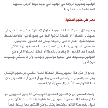
البلدية ومديرية الزراعة في الولاية التي توجد فيها الأرض لتسوية
المعاملة العقارية قانونياً.
تعدٍ على حقوق الملكية
وبدوره قال مدير "الشبكة السورية لحقوق الإنسان"، فضل عبد الغني، في
حديث لـ"اقتصاد"، إن للدولة التركية الحق في وضع قوانين وقواعد لضبط
عمليات شراء العقارات على أراضيها، ولكن هذا القانون-كما يقول-
مخصص للسوريين وهذا يعني تمييزاً حسب الجنسية ومن هنا تأتي
خطورة هذا القانون، إذ يفترض بالدولة أن تحقق المساواة في وضع
القوانين وتطبيقها على الجميع مواطنين وأجانب، وأن لا تستثني جنسيات
دون أخرى.
وتابع أن مثل هذا التمييز يشكل انتهاكاً لمبدأ أساسي من حقوق الإنسان
وهو عدم التمييز على أساس الجنس أو العرق أو الدين أو الطائفة ولو كان
هذا القانون مطبقاً على الجميع لأمكن تفهمه.
ولفت المصدر إلى أن القانون المذكور الذي يخص اللاجئين السوريين لم
يكن موضحاً لقسم من السوريين ربما اشتروا عقارات، مضيفاً أن عدم
تبيان بنود هذا القانون ونشرها بشكل واضح للتذكير بها، يشكل نوعاً