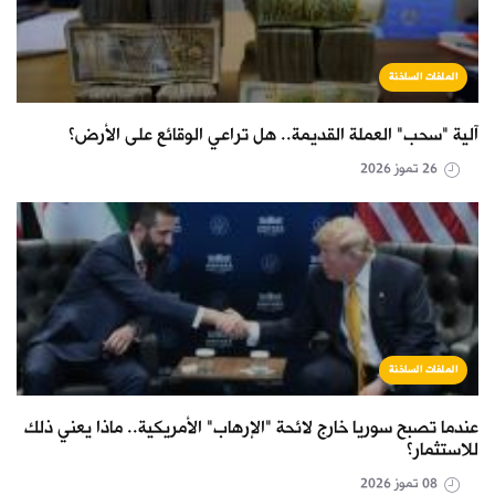
الملفات الساخنة
آلية "سحب" العملة القديمة.. هل تراعي الوقائع على الأرض؟
26 تموز 2026
الملفات الساخنة
عندما تصبح سوريا خارج لائحة "الإرهاب" الأمريكية.. ماذا يعني ذلك
للاستثمار؟
08 تموز 2026