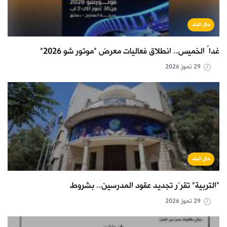
حال البلد
غداً الخميس.. انطلاق فعاليات معرض "موتور شو 2026"
29 تموز 2026
حال البلد
"التربية" تقرّر تجديد عقود المدرسين.. بشروط
29 تموز 2026