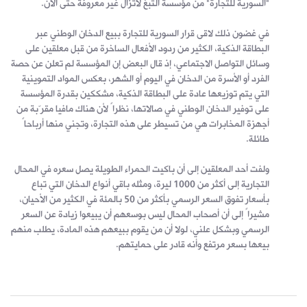
"السورية للتجارة" من مؤسسة التبغ لاتزال غير معروفة حتى الآن.
في غضون ذلك لاقى قرار السورية للتجارة ببيع الدخان الوطني عبر
البطاقة الذكية، الكثير من ردود الأفعال الساخرة من قبل معلقين على
وسائل التواصل الاجتماعي، إذ قال البعض إن المؤسسة لم تعلن عن حصة
الفرد أو الأسرة من الدخان في اليوم أو الشهر، بعكس المواد التموينية
التي يتم توزيعها عادة على البطاقة الذكية، مشككين بقدرة المؤسسة
على توفير الدخان الوطني في صالاتها، نظراً لأن هناك مافيا مقرّبة من
أجهزة المخابرات هي من تسيطر على هذه التجارة، وتجني منها أرباحاً
طائلة.
ولفت أحد المعلقين إلى أن باكيت الحمراء الطويلة يصل سعره في المحال
التجارية إلى أكثر من 1000 ليرة، ومثله باقي أنواع الدخان التي تباع
بأسعار تفوق السعر الرسمي بأكثر من 50 بالمئة في الكثير من الأحيان،
مشيراً إلى أن أصحاب المحال ليس بوسعهم أن يبيعوا زيادة عن السعر
الرسمي وبشكل علني، لولا أن من يقوم ببيعهم هذه المادة، يطلب منهم
بيعها بسعر مرتفع وأنه قادر على حمايتهم.