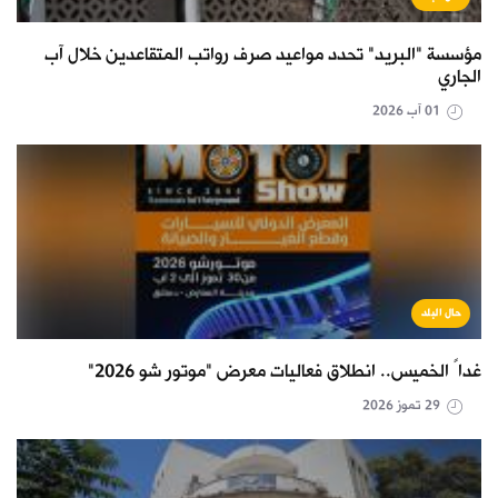
مؤسسة "البريد" تحدد مواعيد صرف رواتب المتقاعدين خلال آب
الجاري
01 آب 2026
حال البلد
غداً الخميس.. انطلاق فعاليات معرض "موتور شو 2026"
29 تموز 2026