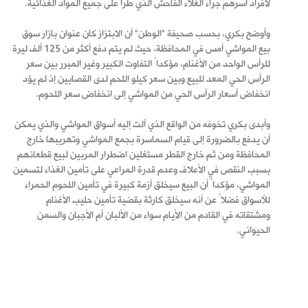
لأفراد أسرهم جراء الغلاء الفاحش الذي طرأ على جميع المواد الغذائية.
وأوضح بكري، بحسب صحيفة "الوطن" أن الابتزاز كان عنوان بازار سوق
بيع المواشي أمس في المحافظة، حيث لم يتم دفع أكثر من 125 ألف ليرة
للرأس الواحد من الأغنام، مؤكداً التفاوت الكبير وغير المبرر بين سعر
الرأس الحي المعد للبيع وبين سعر كيلو اللحم لدى القصابين إذ لم يؤد
انخفاض أسعار الرأس الحي من المواشي إلى انخفاض سعر اللحوم.
وأبدى بكري تخوفه من الواقع الذي آلت إليه أسواق المواشي والذي يمكن
أن يدفع بالضرورة إلى قيام السماسرة بجمع المواشي وتهريبها خارج
المحافظة ومن ثم خارج القطر مستغلين اضطرار المربين لبيع قطعانهم
بسبب النقص في الأعلاف وعدم قدرة المراعي على تأمين الغذاء لتسمين
المواشي، مؤكداً أن البيع سيخلق أزمة كبيرة في تأمين اللحوم الحمراء
للأسواق فضلاً عن أنه سيخلق كارثة بقضية تأمين حليب الأغنام
ومشتقاته في القادم من الأيام سواء من الألبان أم الأجبان والسمن
الحيواني.