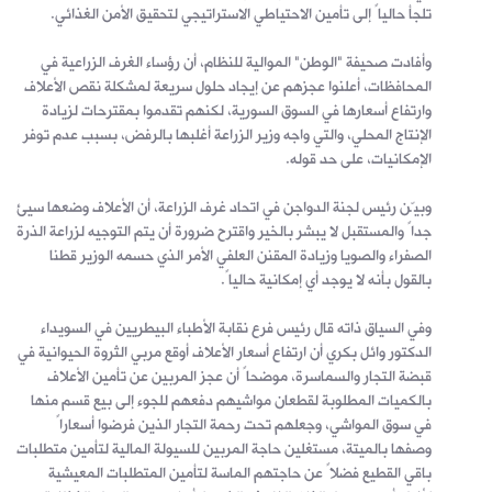
تلجأ حالياً إلى تأمين الاحتياطي الاستراتيجي لتحقيق الأمن الغذائي.
وأفادت صحيفة "الوطن" الموالية للنظام، أن رؤساء الغرف الزراعية في
المحافظات، أعلنوا عجزهم عن إيجاد حلول سريعة لمشكلة نقص الأعلاف
وارتفاع أسعارها في السوق السورية، لكنهم تقدموا بمقترحات لزيادة
الإنتاج المحلي، والتي واجه وزير الزراعة أغلبها بالرفض، بسبب عدم توفر
الإمكانيات، على حد قوله.
وبيّن رئيس لجنة الدواجن في اتحاد غرف الزراعة، أن الأعلاف وضعها سيئ
جداً والمستقبل لا يبشر بالخير واقترح ضرورة أن يتم التوجيه لزراعة الذرة
الصفراء والصويا وزيادة المقنن العلفي الأمر الذي حسمه الوزير قطنا
بالقول بأنه لا يوجد أي إمكانية حالياً.
وفي السياق ذاته قال رئيس فرع نقابة الأطباء البيطريين في السويداء
الدكتور وائل بكري أن ارتفاع أسعار الأعلاف أوقع مربي الثروة الحيوانية في
قبضة التجار والسماسرة، موضحاً أن عجز المربين عن تأمين الأعلاف
بالكميات المطلوبة لقطعان مواشيهم دفعهم للجوء إلى بيع قسم منها
في سوق المواشي، وجعلهم تحت رحمة التجار الذين فرضوا أسعاراً
وصفها بالميتة، مستغلين حاجة المربين للسيولة المالية لتأمين متطلبات
باقي القطيع فضلاً عن حاجتهم الماسة لتأمين المتطلبات المعيشية