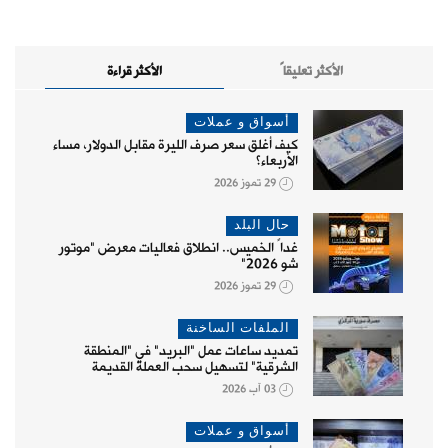
الأكثر تعليقاً
الأكثر قراءة
أسواق و عملات
كيف أغلق سعر صرف الليرة مقابل الدولار، مساء
الأربعاء؟
29 تموز 2026
حال البلد
غداً الخميس.. انطلاق فعاليات معرض "موتور
شو 2026"
29 تموز 2026
الملفات الساخنة
تمديد ساعات عمل "البريد" في "المنطقة
الشرقية" لتسهيل سحب العملة القديمة
03 آب 2026
أسواق و عملات