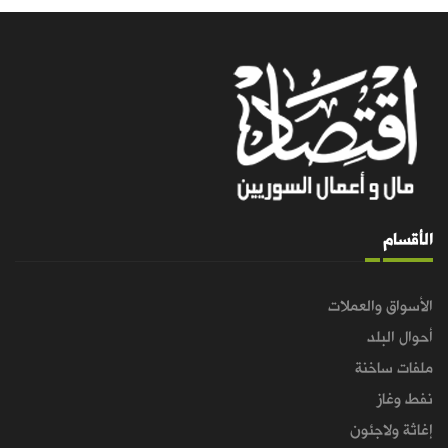
الأقسام
الأسواق والعملات
أحوال البلد
ملفات ساخنة
نفط وغاز
إغاثة ولاجئون