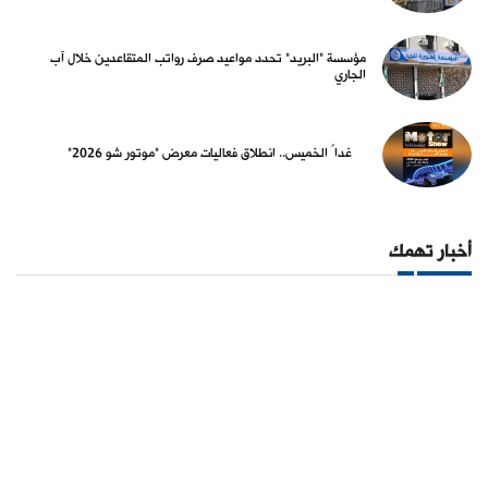
مؤسسة "البريد" تحدد مواعيد صرف رواتب المتقاعدين خلال آب
الجاري
غداً الخميس.. انطلاق فعاليات معرض "موتور شو 2026"
أخبار تهمك