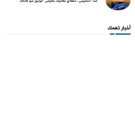
غداً الخميس.. انطلاق فعاليات معرض "موتور شو 2026"
أخبار تهمك