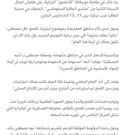
جاء ذلك في مقابلة مع وكالة "الأناضول" التركية، على هامش أعمال
النسخة الثانية من "منتدى أنطاليا الدبلوماسي"، المنعقد في مدينة
أنطاليا غرب تركيا، بين 11 ـ 13 آذار/مارس الجاري.
وحول مدى تأثر مناطق المعارضة بموضوع استيراد القمح، قال مصطفى:
"حالياً نملك مخزوناً إلى حين بداية الموسم الجديد، وإن شاء الله لن
تكون هناك أي أزمة هذا العام".
وبالنسبة لأسعار الخبز في مناطق حكومته، وصفها مصطفى بـ"شبه
المستقرة" مؤكداً أنها "مدعومة من الحكومة ومتوفرة ولا توجد أي أزمة
للمواد الأساسية في المناطق المحررة".
ولفت إلى أنه "العام الماضي ونتيجة قلة المياه كانت هناك احتياجات،
وجزء من القمح تم استيراده من الخارج، وجزء آخر من الإنتاج المحلي".
وتواجه إمدادات القمح والذرة وفول الصويا العالمية إرباكات كبيرة منذ
بدء روسيا أكبر مصدر للقمح بالعالم، عمليتها العسكرية في أوكرانيا التي
تحتل المركز الخامس في توريد هذه السلعة.
وحول حاجة الحكومة المؤقتة للدعم لتقديم خدماتها، نوه مصطفى بأنه
حكومته غير مدعومة من الاتحاد الأوروبي أو أي دولة أخرى، لافتاً إلى أن