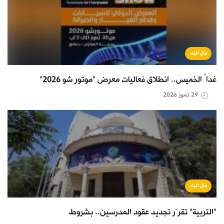
حال البلد
غداً الخميس.. انطلاق فعاليات معرض "موتور شو 2026"
29 تموز 2026
حال البلد
"التربية" تقرّر تجديد عقود المدرسين.. بشروط