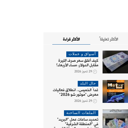
الأكثر تعليقاً
الأكثر قراءة
أسواق و عملات
كيف أغلق سعر صرف الليرة
مقابل الدولار، مساء الأربعاء؟
29 تموز 2026
حال البلد
غداً الخميس.. انطلاق فعاليات
معرض "موتور شو 2026"
29 تموز 2026
الملفات الساخنة
تمديد ساعات عمل "البريد"
في "المنطقة الشرقية"