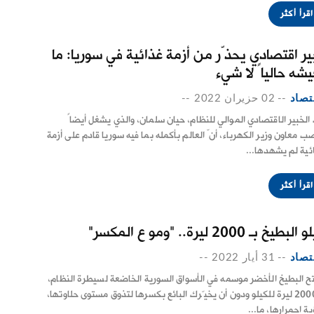
اقرأ أكثر
ير اقتصادي يحذّر من أزمة غذائية في سوريا: ما
يشه حالياً لا شيء
تصاد
--
02 حزيران 2022
--
 الخبير الاقتصادي الموالي للنظام، حيان سلمان، والذي يشغل أيضاً
ب معاون وزير الكهرباء، أنّ العالم بأكمله بما فيه سوريا قادم على أزمة
ئية لم يشهدها...
اقرأ أكثر
لبطيخ بـ 2000 ليرة.. "ومو ع المكسر"
تصاد
--
31 أيار 2022
--
تح البطيخ الأخضر موسمه في الأسواق السورية الخاضعة لسيطرة النظام،
بـ 2000 ليرة للكيلو ودون أن يخيّرك البائع بكسرها لتذوق مستوى حلاوتها،
ة احمرارها، ما...