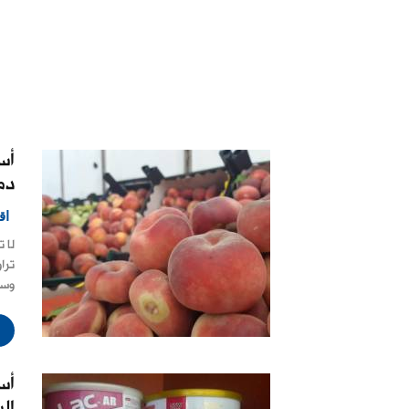
أس
دم
اق
لا 
ترا
وسط
أس
ال