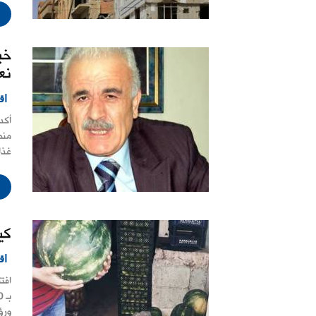
خب
نع
اق
أكد
منص
غذا
كيلو ا
اق
افت
ورؤي