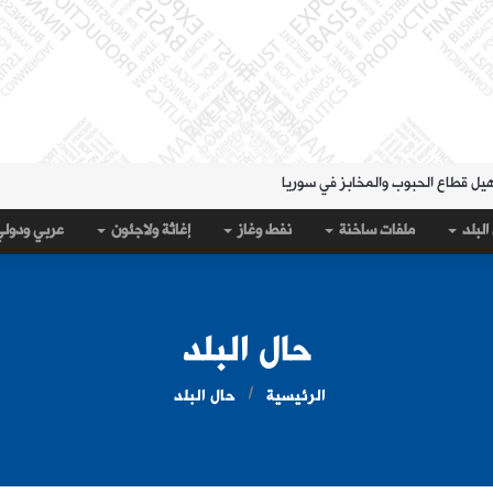
هيل قطاع الحبوب والمخابز في سوريا
لمنطقة الشرقية" حتى 20 آب
البلد
ملفات ساخنة
نفط وغاز
إغاثة ولاجئون
عربي ودول
 مساء الثلاثاء؟
قة الشرقية" لتسهيل سحب العملة القديمة
على جيب سبتة؟
حال البلد
الرئيسية
حال البلد