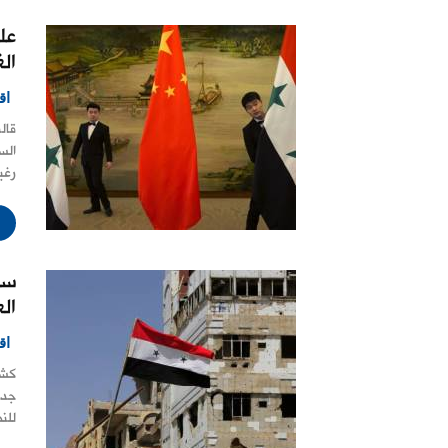
عل
ال
اق
قال
الس
رغب
سو
الع
اق
كشف
جديد
للن