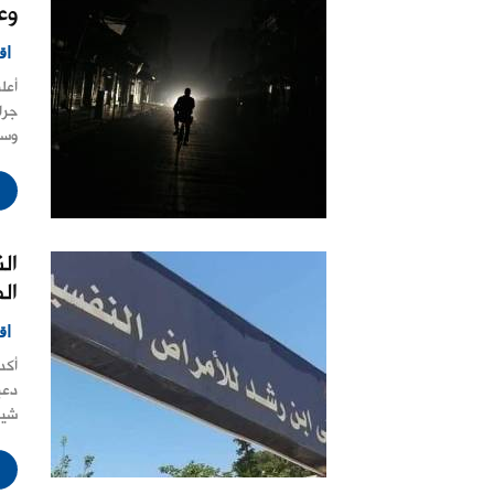
وع
اق
أعل
جرا
وسا
الن
ال
اق
أكد
دعب
شيو