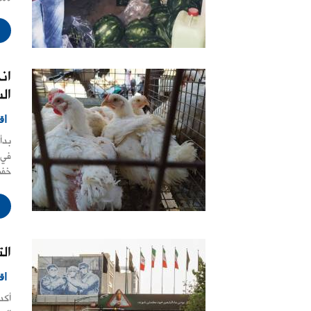
ان
ال
اق
بدأ
في 
خفض
ال
اق
أكد