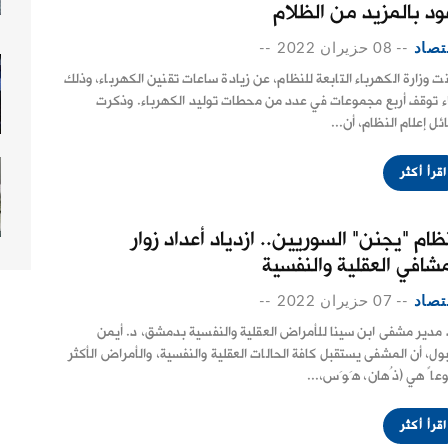
ود بالمزيد من الظلام
تصاد
--
08 حزيران 2022
--
نت وزارة الكهرباء التابعة للنظام، عن زيادة ساعات تقنين الكهرباء، وذلك
ء توقف أربع مجموعات في عدد من محطات توليد الكهرباء. وذكرت
ئل إعلام النظام، أن...
اقرأ أكثر
ظام "يجنن" السوريين.. ازدياد أعداد زوار
مشافي العقلية والنفسية
تصاد
--
07 حزيران 2022
--
 مدير مشفى ابن سينا للأمراض العقلية والنفسية بدمشق، د. أيمن
ول، أن المشفى يستقبل كافة الحالات العقلية والنفسية، والأمراض الأكثر
عاً هي (ذُهان، هَوَس،...
اقرأ أكثر