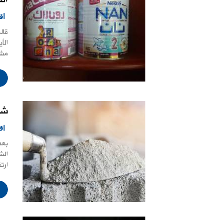
اق
قال
مشي
شر
اق
الش
ارت