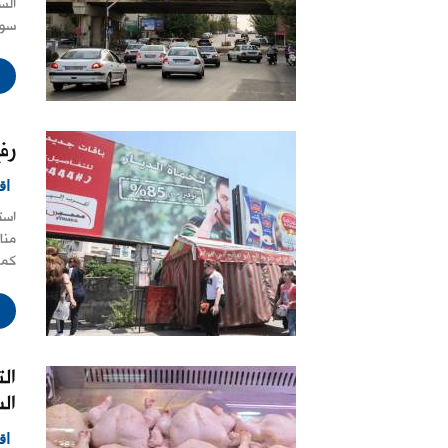
الس
سور
رفع 
اق
است
كما
ال
ال
اق