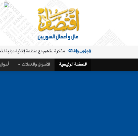
لاجؤون وإغاثة:
مذكرة تفاهم مع منظمة إغاثية دولية لتأ
الملفات الساخنة:
"البريد" تقدم خدمة استبدال العملة في "ا
الصفحة الرئيسية
الأسواق والعملات
أحوال 
حال البلد:
مرسوم تكليف رمضان بإدارة هيئة الاستثمار
أسواق و عملات:
كيف أغلق سعر صرف الليرة مقابل الدولار،
الملفات الساخنة:
تمديد ساعات عمل "البريد" في "المنط
أسواق و عملات:
تراجع طفيف في سعر صرف الليرة
عربي ودولي:
ماذا وراء التدفق الجماعي لآلاف المغاربة 
حال البلد:
القمح والاكتفاء الذاتي في سوريا.. 1.5 مليون طن "فرق" في الأرقام الحكومية!