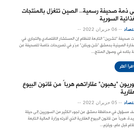
ى ذمة صحيفة رسمية.. الصين تتغزل بالمنتجات
غذائية السورية
تصاد
--
06 حزيران 2022
--
ت صحيفة "تشرين" التابعة للنظام إن المستشار الاقتصادي والتجاري في
فارة الصينية بدمشق "شن وينلن" عبّر في تصريحات خاصة للصحيفة عن
ة بلاده في وصول المنتج...
اقرأ أكثر
ريون "يهبون" عقاراتهم هرباً من قانون البيوع
قارية
تصاد
--
05 حزيران 2022
--
 مسؤول في محافظة دمشق عن لجوء الكثير من السوريين إلى حيلة
ة، هرباً من قانون البيوع العقارية الذي أقرته وزارة المالية التابعة
ظام قبل عام، ويلزم...